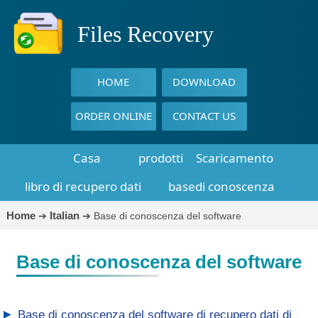
Files Recovery
HOME
DOWNLOAD
ORDER ONLINE
CONTACT US
Casa
prodotti
Scaricamento
libro di recupero dati
basedi conoscenza
Home
Italian
➔
➔
Base di conoscenza del software
Base di conoscenza del software
▶
Base di conoscenza del software di recupero dati di