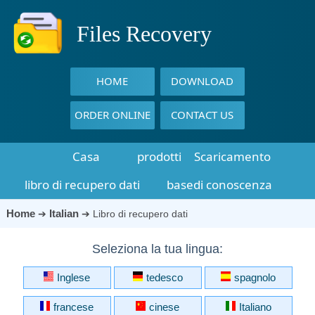
Files Recovery
HOME
DOWNLOAD
ORDER ONLINE
CONTACT US
Casa
prodotti
Scaricamento
libro di recupero dati
basedi conoscenza
Home
Italian
➔
➔
Libro di recupero dati
Seleziona la tua lingua:
Inglese
tedesco
spagnolo
francese
cinese
Italiano