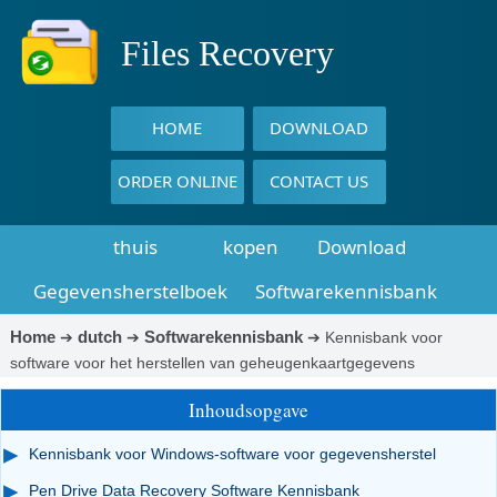
Files Recovery
HOME
DOWNLOAD
ORDER ONLINE
CONTACT US
thuis
kopen
Download
Gegevensherstelboek
Softwarekennisbank
Home
dutch
Softwarekennisbank
➔
➔
➔
Kennisbank voor
software voor het herstellen van geheugenkaartgegevens
Inhoudsopgave
Kennisbank voor Windows-software voor gegevensherstel
Pen Drive Data Recovery Software Kennisbank