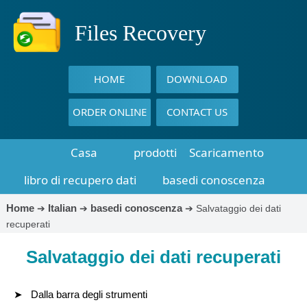
Files Recovery
HOME
DOWNLOAD
ORDER ONLINE
CONTACT US
Casa
prodotti
Scaricamento
libro di recupero dati
basedi conoscenza
Home
Italian
basedi conoscenza
➔
➔
➔
Salvataggio dei dati
recuperati
Salvataggio dei dati recuperati
Dalla barra degli strumenti