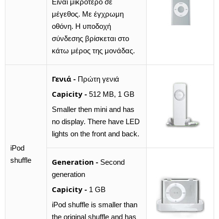
Είναι μικρότερο σε
μέγεθος. Με έγχρωμη
οθόνη. Η υποδοχή
σύνδεσης βρίσκεται στο
κάτω μέρος της μονάδας.
Γενιά -
Πρώτη γενιά
Capicity -
512 MB, 1 GB
Smaller then mini and has
no display. There have LED
lights on the front and back.
iPod
shuffle
Generation -
Second
generation
Capicity -
1 GB
iPod shuffle is smaller than
the original shuffle and has