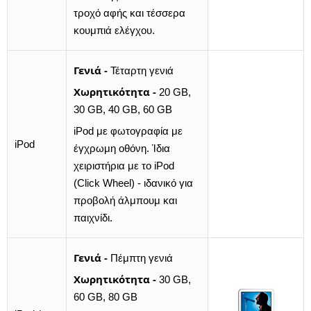
τροχό αφής και τέσσερα
κουμπιά ελέγχου.
Γενιά -
Τέταρτη γενιά
Χωρητικότητα -
20 GB,
30 GB, 40 GB, 60 GB
iPod με φωτογραφία με
iPod
έγχρωμη οθόνη. Ίδια
χειριστήρια με το iPod
(Click Wheel) - ιδανικό για
προβολή άλμπουμ και
παιχνίδι.
Γενιά -
Πέμπτη γενιά
Χωρητικότητα -
30 GB,
60 GB, 80 GB