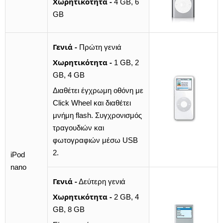
Χωρητικότητα -
4 GB, 6
GB
Γενιά -
Πρώτη γενιά
Χωρητικότητα -
1 GB, 2
GB, 4 GB
Διαθέτει έγχρωμη οθόνη με
Click Wheel και διαθέτει
μνήμη flash. Συγχρονισμός
τραγουδιών και
φωτογραφιών μέσω USB
2.
iPod
nano
Γενιά -
Δεύτερη γενιά
Χωρητικότητα -
2 GB, 4
GB, 8 GB