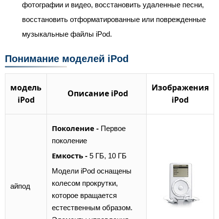
фотографии и видео, восстановить удаленные песни,
восстановить отформатированные или поврежденные
музыкальные файлы iPod.
Понимание моделей iPod
модель
Изображения
Описание iPod
iPod
iPod
Поколение -
Первое
поколение
Емкость -
5 ГБ, 10 ГБ
Модели iPod оснащены
колесом прокрутки,
айпод
которое вращается
естественным образом.