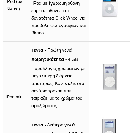
iPod (με
iPod με έγχρωμη οθόνη
βίντεο)
ευρείας οθόνης και
δυνατότητα Click Wheel για
προβολή φωτογραφιών και
βίντεο.
Γενιά -
Πρώτη γενιά
Χωρητικότητα -
4 GB
Παραλλαγές χρωμάτων με
μεγαλύτερη διάρκεια
μπαταρίας. Κάντε κλικ στο
σενάριο τροχού που
iPod mini
ταιριάζει με το χρώμα του
αμαξώματος.
Γενιά -
Δεύτερη γενιά