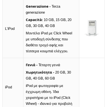
Generazione -
Terza
generazione
Capacità:
10 GB, 15 GB, 20
GB, 30 GB, 40 GB
L'iPod
Μοντέλα iPod με Click Wheel
με υποδοχή σύνδεσης που
διαθέτει τροχό αφής και
τέσσερα κουμπιά ελέγχου.
Γενιά -
Τέταρτη γενιά
Χωρητικότητα -
20 GB, 30
GB, 40 GB, 60 GB
iPod με φωτογραφία με
iPod
έγχρωμη οθόνη. Ίδια
χειριστήρια με το iPod (Click
Wheel) - ιδανικό για προβολή