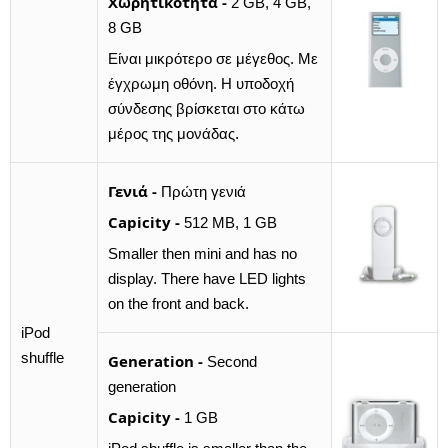
Χωρητικότητα -
2 GB, 4 GB,
8 GB
Είναι μικρότερο σε μέγεθος. Με
έγχρωμη οθόνη. Η υποδοχή
σύνδεσης βρίσκεται στο κάτω
μέρος της μονάδας.
Γενιά -
Πρώτη γενιά
Capicity -
512 MB, 1 GB
Smaller then mini and has no
display. There have LED lights
on the front and back.
iPod
shuffle
Generation -
Second
generation
Capicity -
1 GB