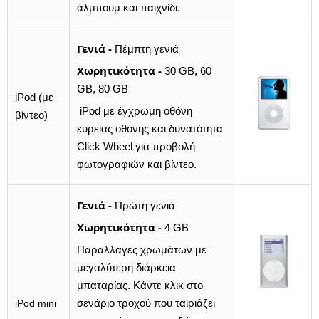
άλμπουμ και παιχνίδι.
Γενιά -
Πέμπτη γενιά
Χωρητικότητα -
30 GB, 60
GB, 80 GB
iPod (με
iPod με έγχρωμη οθόνη
βίντεο)
ευρείας οθόνης και δυνατότητα
Click Wheel για προβολή
φωτογραφιών και βίντεο.
Γενιά -
Πρώτη γενιά
Χωρητικότητα -
4 GB
Παραλλαγές χρωμάτων με
μεγαλύτερη διάρκεια
μπαταρίας. Κάντε κλικ στο
σενάριο τροχού που ταιριάζει
iPod mini