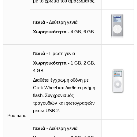
με το χρώμα του αμαξώματος.
Γενιά -
Δεύτερη γενιά
Χωρητικότητα -
4 GB, 6 GB
Γενιά -
Πρώτη γενιά
Χωρητικότητα -
1 GB, 2 GB,
4 GB
Διαθέτει έγχρωμη οθόνη με
Click Wheel και διαθέτει μνήμη
flash. Συγχρονισμός
τραγουδιών και φωτογραφιών
μέσω USB 2.
iPod nano
Γενιά -
Δεύτερη γενιά