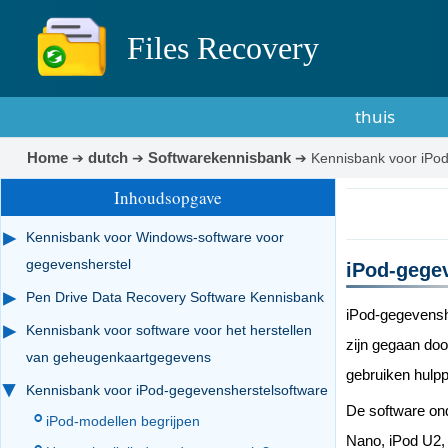
Files Recovery
thuis
Home
dutch
Softwarekennisbank
➔
➔
➔
Kennisbank voor iPo
Inhoudsopgave
Kennisbank voor Windows-software voor
gegevensherstel
iPod-gege
Pen Drive Data Recovery Software Kennisbank
iPod-gegevenshe
Kennisbank voor software voor het herstellen
zijn gegaan doo
van geheugenkaartgegevens
gebruiken hulp
Kennisbank voor iPod-gegevensherstelsoftware
De software ond
iPod-modellen begrijpen
Nano, iPod U2, 