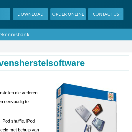
DOWNLOAD
ORDER ONLINE
CONTACT US
ekennisbank
vensherstelsoftware
tellen die verloren
en eenvoudig te
.
 iPod shuffle, iPod
peeld met behulp van