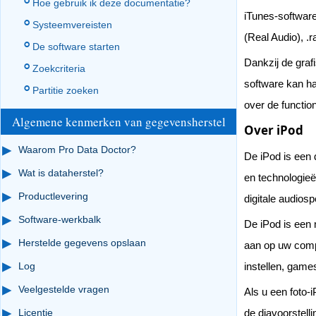
Hoe gebruik ik deze documentatie?
iTunes-software
Systeemvereisten
(Real Audio), .
De software starten
Dankzij de graf
Zoekcriteria
software kan ha
Partitie zoeken
over de function
Algemene kenmerken van gegevensherstel
Over iPod
Waarom Pro Data Doctor?
De iPod is een 
Wat is dataherstel?
en technologieë
Productlevering
digitale audios
Software-werkbalk
De iPod is een 
Herstelde gegevens opslaan
aan op uw compu
Log
instellen, game
Veelgestelde vragen
Als u een foto-
Licentie
de diavoorstell