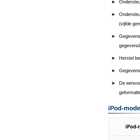
Ondersteu
Ondersteun
(vijfde ge
Gegevenshe
gegevensh
Herstel b
Gegevensh
De eenvoud
geformatt
iPod-model
iPod-