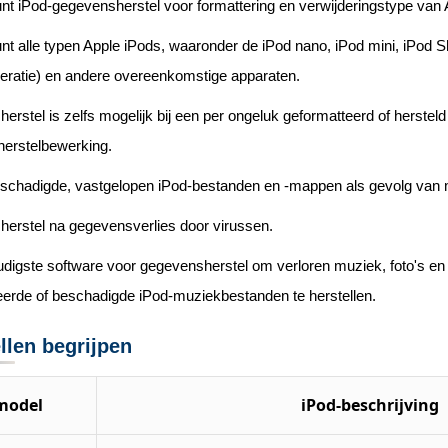
nt iPod-gegevensherstel voor formattering en verwijderingstype van
t alle typen Apple iPods, waaronder de iPod nano, iPod mini, iPod Sh
neratie) en andere overeenkomstige apparaten.
rstel is zelfs mogelijk bij een per ongeluk geformatteerd of herstel
erstelbewerking.
eschadigde, vastgelopen iPod-bestanden en -mappen als gevolg van m
erstel na gegevensverlies door virussen.
igste software voor gegevensherstel om verloren muziek, foto's en v
eerde of beschadigde iPod-muziekbestanden te herstellen.
len begrijpen
model
iPod-beschrijving