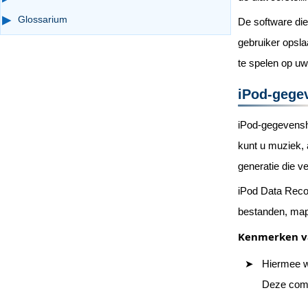
Glossarium
De software die
gebruiker opsla
te spelen op uw
iPod-gege
iPod-gegevenshe
kunt u muziek, 
generatie die v
iPod Data Recov
bestanden, map
Kenmerken va
Hiermee w
Deze com