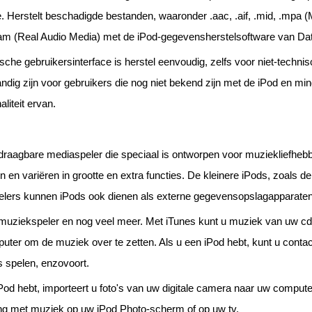
. Herstelt beschadigde bestanden, waaronder .aac, .aif, .mid, .mpa (
ram (Real Audio Media) met de iPod-gegevensherstelsoftware van Dat
ische gebruikersinterface is herstel eenvoudig, zelfs voor niet-techn
ndig zijn voor gebruikers die nog niet bekend zijn met de iPod en mi
aliteit ervan.
draagbare mediaspeler die speciaal is ontworpen voor muziekliefheb
n en variëren in grootte en extra functies. De kleinere iPods, zoals 
pelers kunnen iPods ook dienen als externe gegevensopslagapparaten
muziekspeler en nog veel meer. Met iTunes kunt u muziek van uw cd-
ter om de muziek over te zetten. Als u een iPod hebt, kunt u contac
s spelen, enzovoort.
iPod hebt, importeert u foto's van uw digitale camera naar uw compute
ing met muziek op uw iPod Photo-scherm of op uw tv.