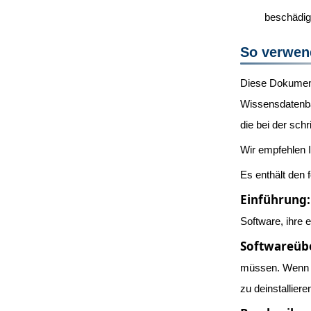
beschädig
So verwen
Diese Dokumenta
Wissensdatenban
die bei der sch
Wir empfehlen I
Es enthält den 
Einführung:
Software, ihre 
Softwareübe
müssen. Wenn di
zu deinstalliere