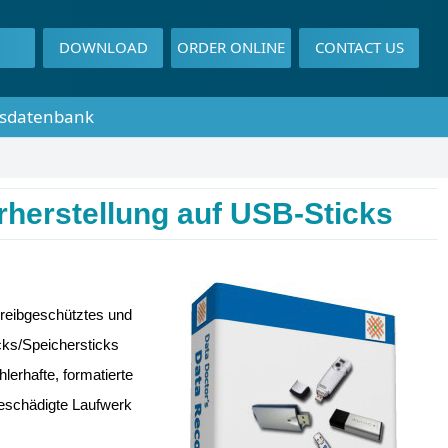
DOWNLOAD
ORDER ONLINE
CONTACT US
sdatenbank
herstellung auf USB-Sticks
hreibgeschütztes und
cks/Speichersticks
lerhafte, formatierte
beschädigte Laufwerk