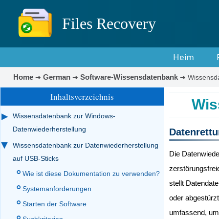
Files Recovery
Heim
Home
German
Software-Wissensdatenbank
➔
➔
➔
Wissensda
Inhaltsverzeichnis
Wis
Wissensdatenbank zur Windows-
Datenwiederherstellung
Datenrettu
Wissensdatenbank zur Datenwiederherstellung
Die Datenwieder
auf USB-Sticks
zerstörungsfre
Wie ist diese Dokumentation zu verwenden?
stellt Datendat
Systemanforderungen
oder abgestürz
Starten der Software
umfassend, um 