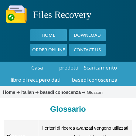
Files Recovery
HOME
DOWNLOAD
ORDER ONLINE
CONTACT US
Casa
prodotti
Scaricamento
libro di recupero dati
basedi conoscenza
Home
Italian
basedi conoscenza
➔
➔
➔
Glossari
Glossario
I criteri di ricerca avanzati vengono utilizzati