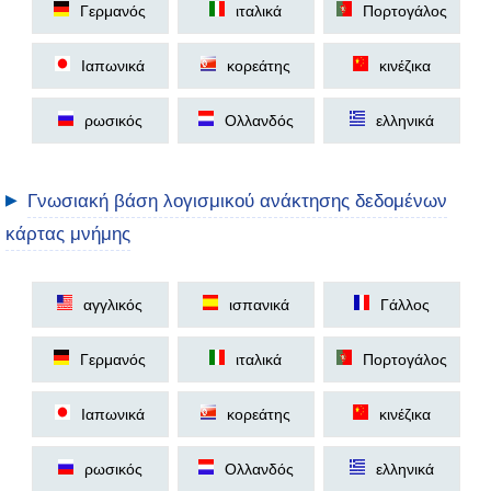
Γερμανός
ιταλικά
Πορτογάλος
Ιαπωνικά
κορεάτης
κινέζικα
ρωσικός
Ολλανδός
ελληνικά
▶
Γνωσιακή βάση λογισμικού ανάκτησης δεδομένων
κάρτας μνήμης
αγγλικός
ισπανικά
Γάλλος
Γερμανός
ιταλικά
Πορτογάλος
Ιαπωνικά
κορεάτης
κινέζικα
ρωσικός
Ολλανδός
ελληνικά