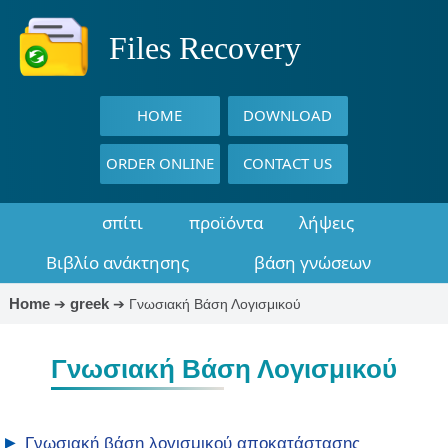
Files Recovery
HOME
DOWNLOAD
ORDER ONLINE
CONTACT US
σπίτι
προϊόντα
λήψεις
Βιβλίο ανάκτησης
βάση γνώσεων
Home
greek
➔
➔
Γνωσιακή Βάση Λογισμικού
Γνωσιακή Βάση Λογισμικού
▶
Γνωσιακή βάση λογισμικού αποκατάστασης