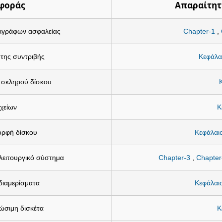
φοράς
Απαραίτητ
τιγράφων ασφαλείας
Chapter-1
,
 της συντριβής
Κεφάλα
 σκληρού δίσκου
χείων
Κ
ορφή δίσκου
Κεφάλαι
λειτουργικό σύστημα
Chapter-3
,
Chapter
διαμερίσματα
Κεφάλαι
ώσιμη δισκέτα
Κ