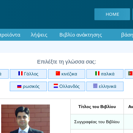
HOME
προϊόντα
λήψεις
Βιβλίο ανάκτησης
βάση
Επιλέξτε τη γλώσσα σας:
ά
Γάλλος
κινέζικα
ιταλικά
ρωσικός
Ολλανδός
ελληνικά
Τίτλος του Βιβλίου
Αν
Συγγραφέας του Βιβλίου