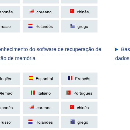
japonês
coreano
chinês
russo
Holandês
grego
onhecimento do software de recuperação de
Bas
▶
tão de memória
dados
Inglês
Espanhol
Francês
Alemão
italiano
Português
japonês
coreano
chinês
russo
Holandês
grego