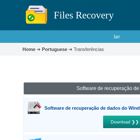
Files Recovery
lar
Home
➔
Portuguese
➔
Transferências
Software de recuperação de
Software de recuperação de dados do Win
Download ❯❯