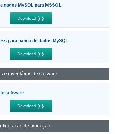
 de dados MySQL para MSSQL
Download ❯❯
ess para banco de dados MySQL
Download ❯❯
s e inventários de software
 de software
Download ❯❯
nfiguração de produção