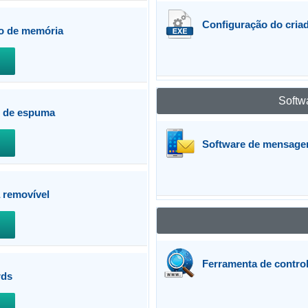
Configuração do cria
ão de memória
Softw
o de espuma
Software de mensagen
 removível
Ferramenta de control
rds