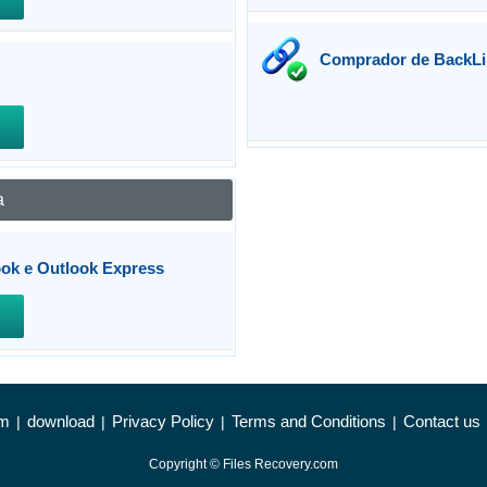
Comprador de BackLi
a
ook e Outlook Express
em
download
Privacy Policy
Terms and Conditions
Contact us
|
|
|
|
Copyright © Files Recovery.com