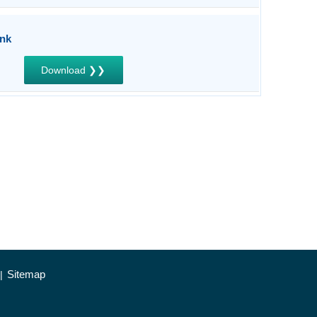
nk
Download ❯❯
Sitemap
|