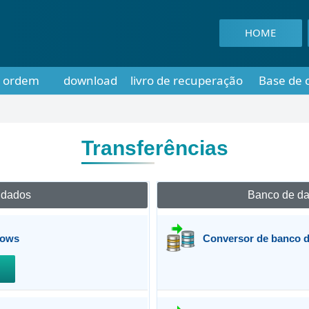
HOME
ordem
download
livro de recuperação
Base de 
Transferências
 dados
Banco de da
dows
Conversor de banco