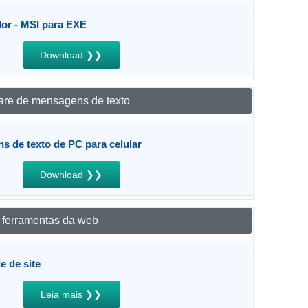
dor - MSI para EXE
Download ❯❯
are de mensagens de texto
s de texto de PC para celular
Download ❯❯
ferramentas da web
e de site
Leia mais ❯❯