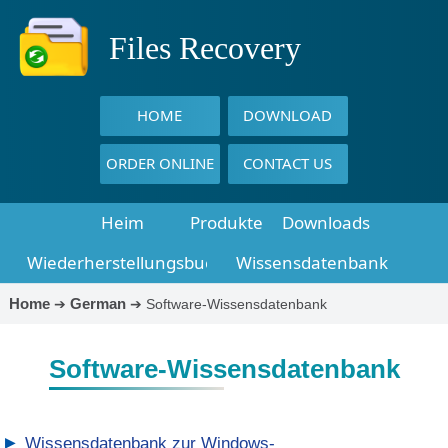
Files Recovery
HOME
DOWNLOAD
ORDER ONLINE
CONTACT US
Heim
Produkte
Downloads
Wiederherstellungsbuch
Wissensdatenbank
Home
German
➔
➔
Software-Wissensdatenbank
Software-Wissensdatenbank
▶
Wissensdatenbank zur Windows-