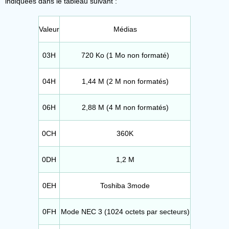
indiquées dans le tableau suivant :
Valeur
Médias
03H
720 Ko (1 Mo non formaté)
04H
1,44 M (2 M non formatés)
06H
2,88 M (4 M non formatés)
0CH
360K
0DH
1,2 M
0EH
Toshiba 3mode
0FH
Mode NEC 3 (1024 octets par secteurs)