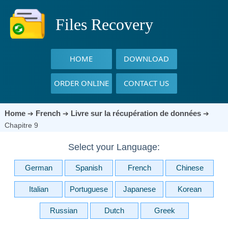
Files Recovery
HOME
DOWNLOAD
ORDER ONLINE
CONTACT US
Home
French
Livre sur la récupération de données
➔
➔
➔
Chapitre 9
Select your Language:
German
Spanish
French
Chinese
Italian
Portuguese
Japanese
Korean
Russian
Dutch
Greek