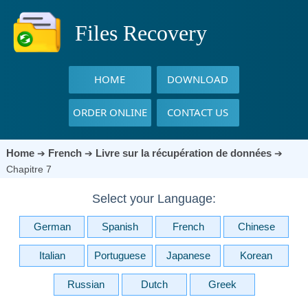
Files Recovery
HOME
DOWNLOAD
ORDER ONLINE
CONTACT US
Home
French
Livre sur la récupération de données
➔
➔
➔
Chapitre 7
Select your Language:
German
Spanish
French
Chinese
Italian
Portuguese
Japanese
Korean
Russian
Dutch
Greek