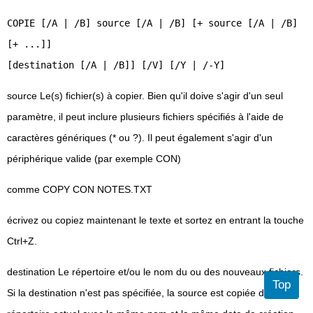
COPIE [/A | /B] source [/A | /B] [+ source [/A | /B]
[+ ...]]
[destination [/A | /B]] [/V] [/Y | /-Y]
source Le(s) fichier(s) à copier. Bien qu'il doive s'agir d'un seul
paramètre, il peut inclure plusieurs fichiers spécifiés à l'aide de
caractères génériques (* ou ?). Il peut également s'agir d'un
périphérique valide (par exemple CON)
comme COPY CON NOTES.TXT
écrivez ou copiez maintenant le texte et sortez en entrant la touche
Ctrl+Z.
destination Le répertoire et/ou le nom du ou des nouveaux fichiers.
Top
Si la destination n'est pas spécifiée, la source est copiée dans le