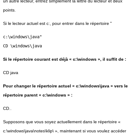
un autre lecteur, entrez simplement la lettre du lecteur et deux
points.
Si le lecteur actuel est c:, pour entrer dans le répertoire "
c:\windows\java"
CD \windows\java
Si le répertoire courant est déjà « c:\windows », il suffit de :
CD java
Pour changer le répertoire actuel « c:\windows\java » vers le
répertoire parent « c:\windows » :
CD..
Supposons que vous soyez actuellement dans le répertoire «
c:\windows\java\notes\klip\ », maintenant si vous voulez accéder