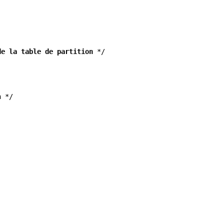
de la table de partition
*/
n */