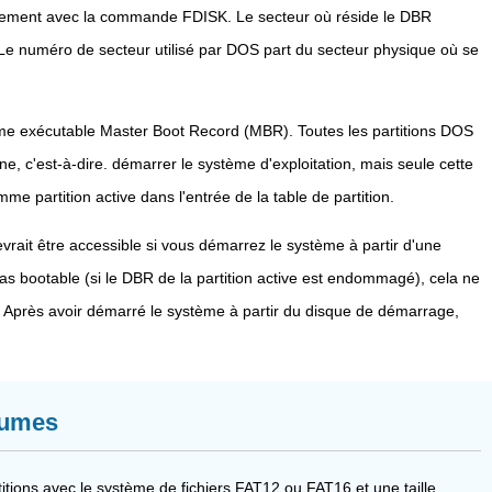
ement avec la commande FDISK. Le secteur où réside le DBR
. Le numéro de secteur utilisé par DOS part du secteur physique où se
me exécutable Master Boot Record (MBR). Toutes les partitions DOS
 c'est-à-dire. démarrer le système d'exploitation, mais seule cette
mme partition active dans l'entrée de la table de partition.
rait être accessible si vous démarrez le système à partir d'une
as bootable (si le DBR de la partition active est endommagé), cela ne
. Après avoir démarré le système à partir du disque de démarrage,
lumes
itions avec le système de fichiers FAT12 ou FAT16 et une taille