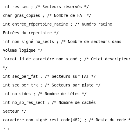
int res_sec ; /* Secteurs réservés */
char gras_copies ; /* Nombre de FAT */
int entrée_répertoire_racine ; /* Numéro racine
Entrées du répertoire */
int non signé no_sects ; /* Nombre de secteurs dans
Volume logique */
format_id de caractère non signé ; /* Octet descripteu
*/
int sec_per_fat ; /* Secteurs sur FAT */
int sec_per_trk ; /* Secteurs par piste */
int no_sides ; /* Nombre de têtes */
int no_sp_res_sect ; /* Nombre de cachés
Secteur */
caractère non signé rest_code[482] ; /* Reste du code 
} ;