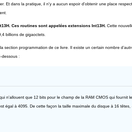
er. Et dans la pratique, il n'y a aucun espoir d'obtenir une place res
ent.
t13H. Ces routines sont appelées extensions Int13H.
Cette nouvelle
,4 billions de gigaoctets.
section programmation de ce livre. Il existe un certain nombre d’autres
i-dessous :
ns qui n'allouent que 12 bits pour le champ de la RAM CMOS qui fourni
t égal à 4095. De cette façon la taille maximale du disque à 16 têtes, 