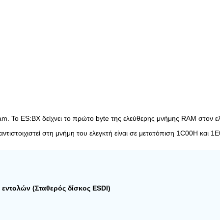
am. Το ES:BX δείχνει το πρώτο byte της ελεύθερης μνήμης RAM στον ελε
αντιστοιχιστεί στη μνήμη του ελεγκτή είναι σε μετατόπιση 1C00H και 1
εντολών (Σταθερός δίσκος ESDI)