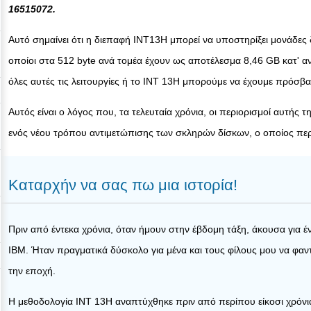
16515072.
Αυτό σημαίνει ότι η διεπαφή INT13H μπορεί να υποστηρίξει μονάδες 
οποίοι στα 512 byte ανά τομέα έχουν ως αποτέλεσμα 8,46 GB κατ' 
όλες αυτές τις λειτουργίες ή το INT 13H μπορούμε να έχουμε πρόσβ
Αυτός είναι ο λόγος που, τα τελευταία χρόνια, οι περιορισμοί αυτή
ενός νέου τρόπου αντιμετώπισης των σκληρών δίσκων, ο οποίος περ
Καταρχήν να σας πω μια ιστορία!
Πριν από έντεκα χρόνια, όταν ήμουν στην έβδομη τάξη, άκουσα για 
IBM. Ήταν πραγματικά δύσκολο για μένα και τους φίλους μου να φαν
την εποχή.
Η μεθοδολογία INT 13H αναπτύχθηκε πριν από περίπου είκοσι χρόνια