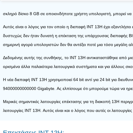
σκληρό δίσκο 8 GB σε οποιονδήποτε χρήστη υπολογιστή, μπορεί να μη
Αυτός είναι ο λόγος για τον οποίο η διεπαφή INT 13H έχει εξαντλήσε
δυστυχώς δεν ήταν δυνατή η επέκταση της υπάρχουσας διεπαφής BIOS 
σημερινή αγορά υπολογιστών δεν θα αντέξει ποτέ μια τόσο μεγάλη αλ
Δεδομένης αυτής της συνθήκης, το INT 13H αντικαταστάθηκε από μια
ορισμένα άλλα παλαιότερα λειτουργικά συστήματα και για άλλους σκ
Η νέα διεπαφή INT 13H χρησιμοποιεί 64 bit αντί για 24 bit για διευθ
94000000000000 Gigabyte. Ας ελπίσουμε ότι μπορούμε τώρα να ηρεμή
Μερικές σημαντικές λειτουργίες επέκτασης για τη διακοπή 13H περιγ
λειτουργίες INT 13H. Αυτός είναι και ο λόγος που αυτές οι λειτουργίε
Επεκτάσεις INT 13H: