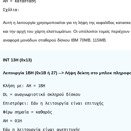
AH = κατάσταση
Αυτή η λειτουργία χρησιμοποιείται για τη λήψη της κεφαλίδας κατα
και την αρχή του χάρτη ελαττωμάτων. Οι υπόλοιποι τομείς περιέχου
αναφορά μονάδων σταθερού δίσκου IBM 70MB, 115MB.
INT 13H (0x13)
Λειτουργία 1BH (0x1B ή 27) --> Λήψη δείκτη στο μπλοκ πληροφο
Κλήση με: AH = 1BH
DL = αναγνωριστικό σκληρού δίσκου
Επιστρέφει: Εάν η λειτουργία είναι επιτυχής
Φέρω σημαία = καθαρός
AH = 01H
Εάν η λειτουργία είναι ανεπιτυχής