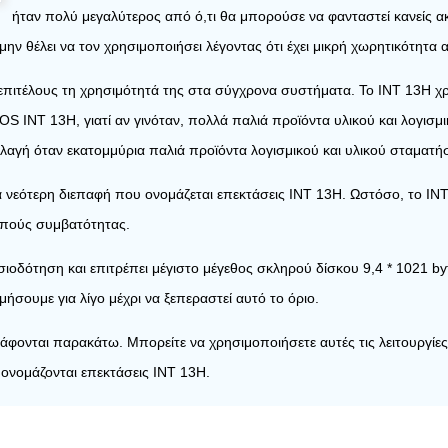
ήταν πολύ μεγαλύτερος από ό,τι θα μπορούσε να φανταστεί κανείς ακό
ν θέλει να τον χρησιμοποιήσει λέγοντας ότι έχει μικρή χωρητικότητα
ι επιτέλους τη χρησιμότητά της στα σύγχρονα συστήματα. Το INT 13H χρ
INT 13H, γιατί αν γινόταν, πολλά παλιά προϊόντα υλικού και λογισμικ
λαγή όταν εκατομμύρια παλιά προϊόντα λογισμικού και υλικού σταματή
 νεότερη διεπαφή που ονομάζεται επεκτάσεις INT 13H. Ωστόσο, το INT
οπούς συμβατότητας.
υνσιοδότηση και επιτρέπει μέγιστο μέγεθος σκληρού δίσκου 9,4 * 1021 b
σουμε για λίγο μέχρι να ξεπεραστεί αυτό το όριο.
ράφονται παρακάτω. Μπορείτε να χρησιμοποιήσετε αυτές τις λειτουργίε
ς ονομάζονται επεκτάσεις INT 13H.