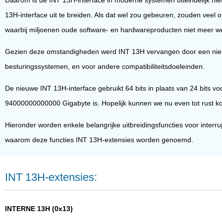
13H-interface uit te breiden. Als dat wel zou gebeuren, zouden veel
waarbij miljoenen oude software- en hardwareproducten niet meer we
Gezien deze omstandigheden werd INT 13H vervangen door een nieu
besturingssystemen, en voor andere compatibiliteitsdoeleinden.
De nieuwe INT 13H-interface gebruikt 64 bits in plaats van 24 bits vo
94000000000000 Gigabyte is. Hopelijk kunnen we nu even tot rust k
Hieronder worden enkele belangrijke uitbreidingsfuncties voor interr
waarom deze functies INT 13H-extensies worden genoemd.
INT 13H-extensies:
INTERNE 13H (0x13)