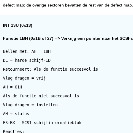
defect map; de overige sectoren bevatten de rest van de defect map
INT 13U (0x13)
Functie 1BH (0x1B of 27) --> Verkrijg een pointer naar het SCSI-
Bellen met: AH = 1BH
DL = harde schijf-ID
Retourneert: Als de functie succesvol is
Vlag dragen = vrij
AH = 01H
Als de functie niet succesvol is
Vlag dragen = instellen
AH = status
ES:BX = SCSI-schijfinformatieblok