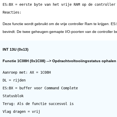
ES:BX = eerste byte van het vrije RAM op de controller
Deze functie wordt gebruikt om de vrije controller Ram te krijgen. ES
bevindt. De twee geheugen-gemapte I/O-poorten van de controller b
INT 13U (0x13)
Functie 1C08H (0x1C08) --> Opdrachtvoltooiingsstatus ophalen (
Aanroep met: AX = 1C08H
DL = rijden
ES:BX = buffer voor Command Complete
Statusblok
Terug: Als de functie succesvol is
Vlag dragen = vrij