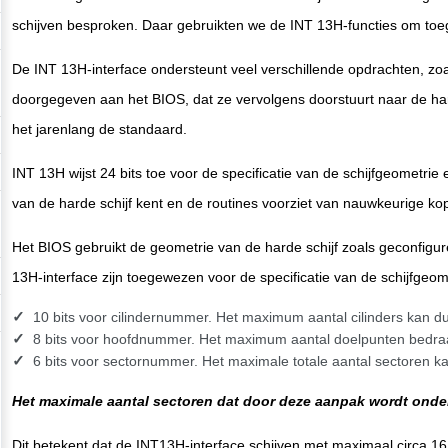
schijven besproken. Daar gebruikten we de INT 13H-functies om toega
De INT 13H-interface ondersteunt veel verschillende opdrachten, zoal
doorgegeven aan het BIOS, dat ze vervolgens doorstuurt naar de har
het jarenlang de standaard.
INT 13H wijst 24 bits toe voor de specificatie van de schijfgeometr
van de harde schijf kent en de routines voorziet van nauwkeurige kop-
Het BIOS gebruikt de geometrie van de harde schijf zoals geconfigur
13H-interface zijn toegewezen voor de specificatie van de schijfgeome
10 bits voor cilindernummer. Het maximum aantal cilinders kan d
8 bits voor hoofdnummer. Het maximum aantal doelpunten bedraag
6 bits voor sectornummer. Het maximale totale aantal sectoren k
Het maximale aantal sectoren dat door deze aanpak wordt onder
Dit betekent dat de INT13H-interface schijven met maximaal circa 16