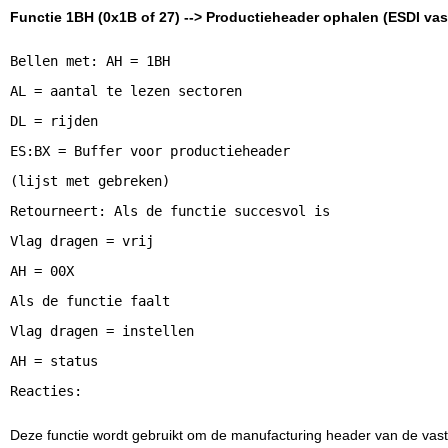
Functie 1BH (0x1B of 27) --> Productieheader ophalen (ESDI vast
Bellen met: AH = 1BH
AL = aantal te lezen sectoren
DL = rijden
ES:BX = Buffer voor productieheader
(lijst met gebreken)
Retourneert: Als de functie succesvol is
Vlag dragen = vrij
AH = 00X
Als de functie faalt
Vlag dragen = instellen
AH = status
Deze functie wordt gebruikt om de manufacturing header van de vaste 