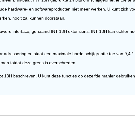
 oude hardware- en softwareproducten niet meer werken. U kunt zich vo
rken, nooit zal kunnen doorstaan.
were interface, genaamd INT 13H extensions. INT 13H kan echter n
or adressering en staat een maximale harde schijfgrootte toe van 9,4 * 1
omen totdat deze grens is overschreden.
upt 13H beschreven. U kunt deze functies op dezelfde manier gebruiken