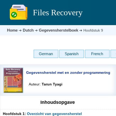
Files Recovery
Home
Dutch
Gegevensherstelboek
➔
➔
➔
Hoofdstuk 9
German
Spanish
French
Gegevensherstel met en zonder programmering
Auteur:
Tarun Tyagi
Inhoudsopgave
Hoofdstuk 1:
Overzicht van gegevensherstel