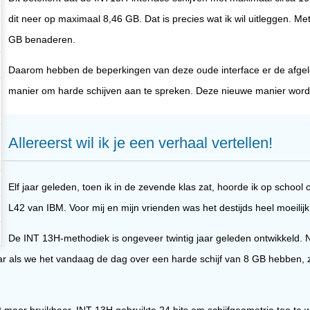
dit neer op maximaal 8,46 GB. Dat is precies wat ik wil uitleggen. Me
GB benaderen.
Daarom hebben de beperkingen van deze oude interface er de afgelop
manier om harde schijven aan te spreken. Deze nieuwe manier wordt 
Allereerst wil ik je een verhaal vertellen!
Elf jaar geleden, toen ik in de zevende klas zat, hoorde ik op scho
L42 van IBM. Voor mij en mijn vrienden was het destijds heel moeilijk 
De INT 13H-methodiek is ongeveer twintig jaar geleden ontwikkeld. N
ar als we het vandaag de dag over een harde schijf van 8 GB hebben, z
t meer bruikbaar. INT 13H gebruikte 24 bits om schijfgeometrie toe te