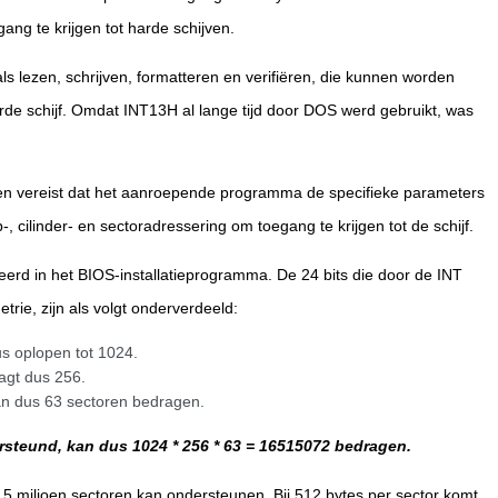
ng te krijgen tot harde schijven.
s lezen, schrijven, formatteren en verifiëren, die kunnen worden
de schijf. Omdat INT13H al lange tijd door DOS werd gebruikt, was
ie en vereist dat het aanroepende programma de specifieke parameters
, cilinder- en sectoradressering om toegang te krijgen tot de schijf.
eerd in het BIOS-installatieprogramma. De 24 bits die door de INT
trie, zijn als volgt onderverdeeld:
us oplopen tot 1024.
t ​​dus 256.
an dus 63 sectoren bedragen.
steund, kan dus 1024 * 256 * 63 = 16515072 bedragen.
,5 miljoen sectoren kan ondersteunen. Bij 512 bytes per sector komt