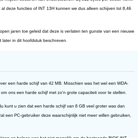
t al deze functies of INT 13H kunnen we dus alleen schijven tot 8,46
en jaren toe geleid dat deze is verlaten ten gunste van een nieuwe
later in dit hoofdstuk beschreven.
ol over een harde schijf van 42 MB. Misschien was het wel een WDA-
om ons een harde schijf met zo'n grote capaciteit voor te stellen.
u kunt u zien dat een harde schijf van 8 GB veel groter was dan
al een PC-gebruiker deze waarschijnlijk niet meer willen gebruiken,
 wijzen en helaas was het niet mogelijk om de bestaande BIOS INT