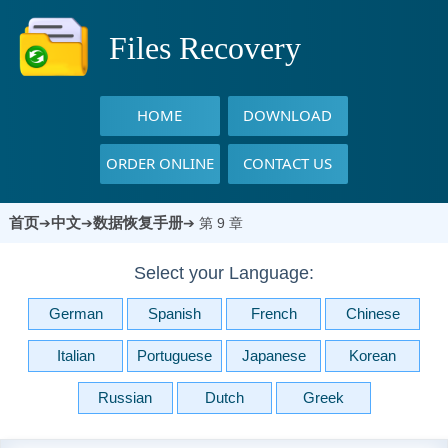
Files Recovery
HOME
DOWNLOAD
ORDER ONLINE
CONTACT US
首页
中文
数据恢复手册
➔
➔
➔
第 9 章
Select your Language:
German
Spanish
French
Chinese
Italian
Portuguese
Japanese
Korean
Russian
Dutch
Greek