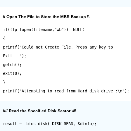
// Open The File to Store the MBR Backup \\
if((fp=fopen(filename,"wb"))==NULL)
{
printf("Could not Create File, Press any key to
Exit...");
getch();
exit(0);
}
//// Read the Specified Disk Sector \\\\
result = _bios_disk(_DISK_READ, &dinfo);