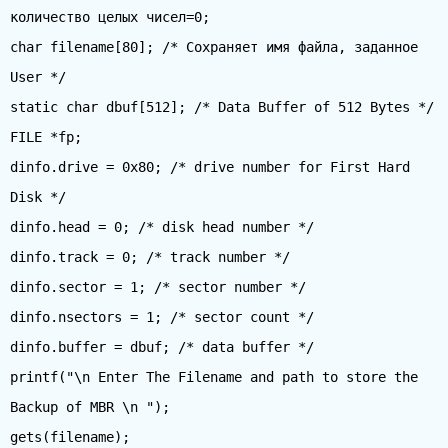
количество целых чисел=0;
char filename[80]; /* Сохраняет имя файла, заданное
User */
static char dbuf[512]; /* Data Buffer of 512 Bytes */
FILE *fp;
dinfo.drive = 0x80; /* drive number for First Hard
Disk */
dinfo.head = 0; /* disk head number */
dinfo.track = 0; /* track number */
dinfo.sector = 1; /* sector number */
dinfo.nsectors = 1; /* sector count */
dinfo.buffer = dbuf; /* data buffer */
printf("\n Enter The Filename and path to store the
Backup of MBR \n ");