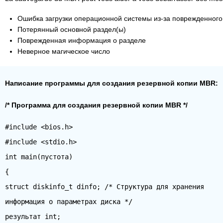
Ошибка загрузки операционной системы из-за поврежденного 
Потерянный основной раздел(ы)
Поврежденная информация о разделе
Неверное магическое число
Написание программы для создания резервной копии MBR:
/* Программа для создания резервной копии MBR */
#include <bios.h>
#include <stdio.h>
int main(пустота)
{
struct diskinfo_t dinfo; /* Структура для хранения
информация о параметрах диска */
результат int;