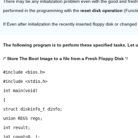
There may be any initialization problem even with the good and fresh flo
performed in the programming with the
reset disk operation
(Functi
If Even after initialization the recently inserted floppy disk or chang
The following program is to perform these specified tasks. Let 
/*
Store The Boot Image to a file from a Fresh Floppy Disk
*/
#include <bios.h>
#include <stdio.h>
int main(void)
{
struct diskinfo_t dinfo;
union REGS regs;
int result;
int count=0, i;