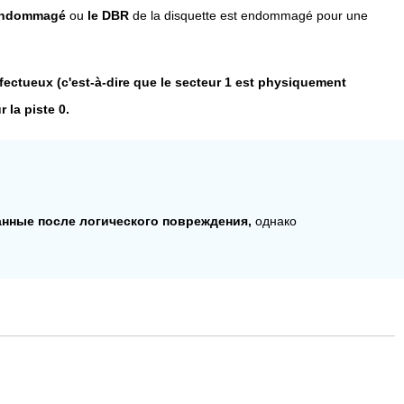
 endommagé
ou
le DBR
de la disquette est endommagé pour une
ectueux (c'est-à-dire que le secteur 1 est physiquement
la piste 0.
анные после логического повреждения,
однако