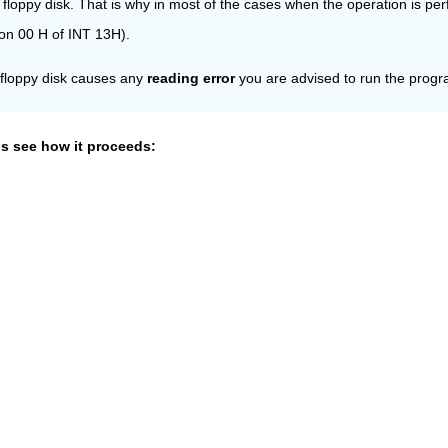
ppy disk. That is why in most of the cases when the operation is performe
on 00 H of INT 13H).
ed floppy disk causes any
reading error
you are advised to run the progra
us see how it proceeds: