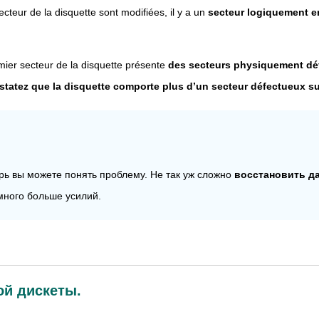
ecteur de la disquette sont modifiées, il y a un
secteur logiquement
mier secteur de la disquette présente
des secteurs physiquement déf
atez que la disquette comporte plus d’un secteur défectueux sur 
рь вы можете понять проблему. Не так уж сложно
восстановить д
много больше усилий.
ой дискеты.