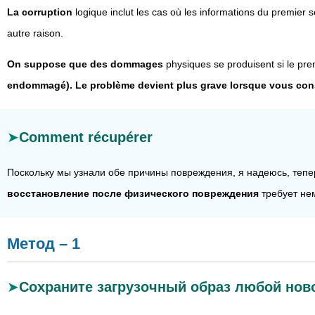
La corruption
logique inclut les cas où les informations du premier s
autre raison.
On suppose que des dommages
physiques se produisent si le pre
endommagé). Le problème devient plus grave lorsque vous const
Comment récupérer
Поскольку мы узнали обе причины повреждения, я надеюсь, тепе
восстановление после физического повреждения
требует не
Метод – 1
Сохраните загрузочный образ любой нов