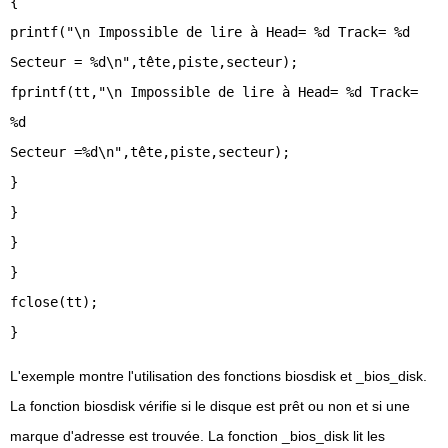
{
printf("\n Impossible de lire à Head= %d Track= %d
Secteur = %d\n",tête,piste,secteur);
fprintf(tt,"\n Impossible de lire à Head= %d Track=
%d
Secteur =%d\n",tête,piste,secteur);
}
}
}
}
fclose(tt);
}
L'exemple montre l'utilisation des fonctions biosdisk et _bios_disk.
La fonction biosdisk vérifie si le disque est prêt ou non et si une
marque d'adresse est trouvée. La fonction _bios_disk lit les