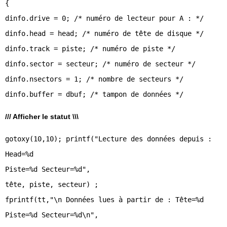
{
dinfo.drive = 0; /* numéro de lecteur pour A : */
dinfo.head = head; /* numéro de tête de disque */
dinfo.track = piste; /* numéro de piste */
dinfo.sector = secteur; /* numéro de secteur */
dinfo.nsectors = 1; /* nombre de secteurs */
/// Afficher le statut \\\
gotoxy(10,10); printf("Lecture des données depuis :
Head=%d
Piste=%d Secteur=%d",
tête, piste, secteur) ;
fprintf(tt,"\n Données lues à partir de : Tête=%d
Piste=%d Secteur=%d\n",