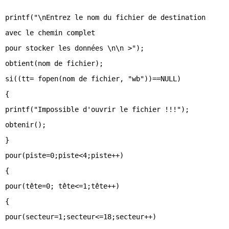
printf("\nEntrez le nom du fichier de destination
avec le chemin complet
pour stocker les données \n\n >");
obtient(nom de fichier);
si((tt= fopen(nom de fichier, "wb"))==NULL)
{
printf("Impossible d'ouvrir le fichier !!!");
obtenir();
}
pour(piste=0;piste<4;piste++)
{
pour(tête=0; tête<=1;tête++)
{
pour(secteur=1;secteur<=18;secteur++)