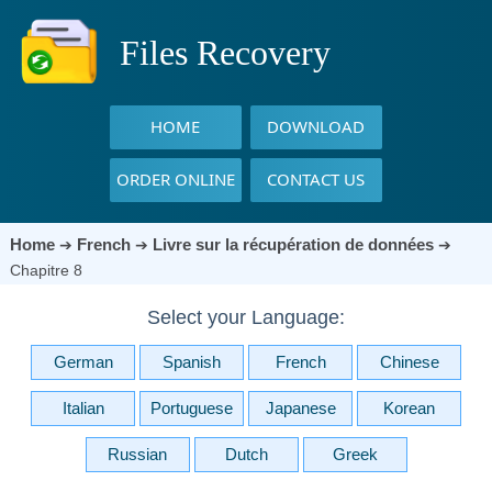
Files Recovery
HOME
DOWNLOAD
ORDER ONLINE
CONTACT US
Home
French
Livre sur la récupération de données
➔
➔
➔
Chapitre 8
Select your Language:
German
Spanish
French
Chinese
Italian
Portuguese
Japanese
Korean
Russian
Dutch
Greek