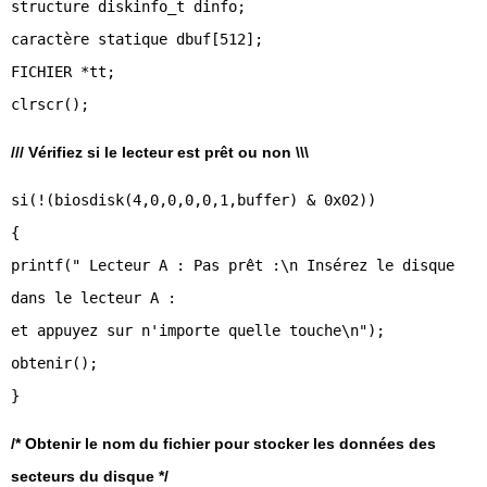
structure diskinfo_t dinfo;
caractère statique dbuf[512];
FICHIER *tt;
/// Vérifiez si le lecteur est prêt ou non \\\
si(!(biosdisk(4,0,0,0,0,1,buffer) & 0x02))
{
printf(" Lecteur A : Pas prêt :\n Insérez le disque
dans le lecteur A :
et appuyez sur n'importe quelle touche\n");
obtenir();
/* Obtenir le nom du fichier pour stocker les données des
secteurs du disque */