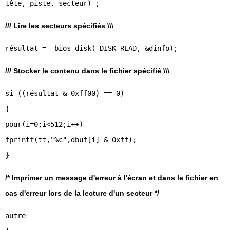
/// Lire les secteurs spécifiés \\\
/// Stocker le contenu dans le fichier spécifié \\\
si ((résultat & 0xff00) == 0)
{
pour(i=0;i<512;i++)
fprintf(tt,"%c",dbuf[i] & 0xff);
}
/* Imprimer un message d'erreur à l'écran et dans le fichier en
cas d'erreur lors de la lecture d'un secteur */
autre