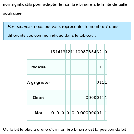
non significatifs pour adapter le nombre binaire à la limite de taille
souhaitée.
Par exemple,
nous pouvons représenter le nombre 7 dans
différents cas comme indiqué dans le tableau :
15
14
13
12
11
10
9
8
7
6
5
4
3
2
1
0
Mordre
1
1
1
À grignoter
0
1
1
1
Octet
0
0
0
0
0
1
1
1
Mot
0
0
0
0
0
0
0
0
0
0
0
0
0
1
1
1
Où le bit le plus à droite d'un nombre binaire est la position de bit