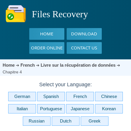
Files Recovery
HOME
DOWNLOAD
ORDER ONLINE
CONTACT US
Home
French
Livre sur la récupération de données
➔
➔
➔
Chapitre 4
Select your Language:
German
Spanish
French
Chinese
Italian
Portuguese
Japanese
Korean
Russian
Dutch
Greek