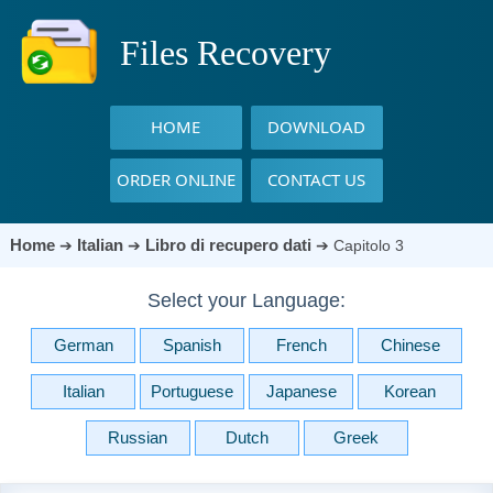
Files Recovery
HOME
DOWNLOAD
ORDER ONLINE
CONTACT US
Home
Italian
Libro di recupero dati
➔
➔
➔
Capitolo 3
Select your Language:
German
Spanish
French
Chinese
Italian
Portuguese
Japanese
Korean
Russian
Dutch
Greek