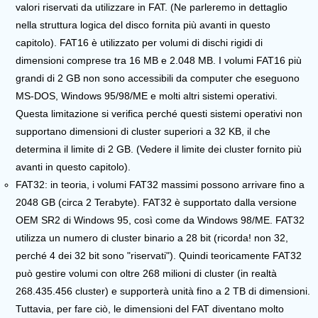
valori riservati da utilizzare in FAT. (Ne parleremo in dettaglio
nella struttura logica del disco fornita più avanti in questo
capitolo). FAT16 è utilizzato per volumi di dischi rigidi di
dimensioni comprese tra 16 MB e 2.048 MB. I volumi FAT16 più
grandi di 2 GB non sono accessibili da computer che eseguono
MS-DOS, Windows 95/98/ME e molti altri sistemi operativi.
Questa limitazione si verifica perché questi sistemi operativi non
supportano dimensioni di cluster superiori a 32 KB, il che
determina il limite di 2 GB. (Vedere il limite dei cluster fornito più
avanti in questo capitolo).
FAT32:
in teoria, i volumi FAT32 massimi possono arrivare fino a
2048 GB (circa 2 Terabyte). FAT32 è supportato dalla versione
OEM SR2 di Windows 95, così come da Windows 98/ME. FAT32
utilizza un numero di cluster binario a 28 bit (ricorda! non 32,
perché 4 dei 32 bit sono "riservati"). Quindi teoricamente FAT32
può gestire volumi con oltre 268 milioni di cluster (in realtà
268.435.456 cluster) e supporterà unità fino a 2 TB di dimensioni.
Tuttavia, per fare ciò, le dimensioni del FAT diventano molto