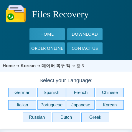
Files Recovery
HOME
DOWNLOAD
ORDER ONLINE
CONTACT US
Home
Korean
데이터 복구 책
➔
➔
➔
장 3
Select your Language:
German
Spanish
French
Chinese
Italian
Portuguese
Japanese
Korean
Russian
Dutch
Greek