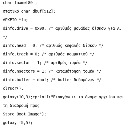
char fname[80];
στατικό char dbuf[512];
ΑΡΧΕΙΟ *fp;
dinfo.drive = 0x00; /* αριθμός μονάδας δίσκου για A:
*/
dinfo.head = 0; /* αριθμός κεφαλής δίσκου */
dinfo.track = 0; /* αριθμός κομματιού */
dinfo.sector = 1; /* αριθμός τομέα */
dinfo.nsectors = 1; /* καταμέτρηση τομέα */
dinfo.buffer = dbuf; /* buffer δεδομένων */
clrscr();
gotoxy(10,3);cprintf("Εισαγάγετε το όνομα αρχείου και
τη διαδρομή προς
Store Boot Image");
gotoxy (5,5);