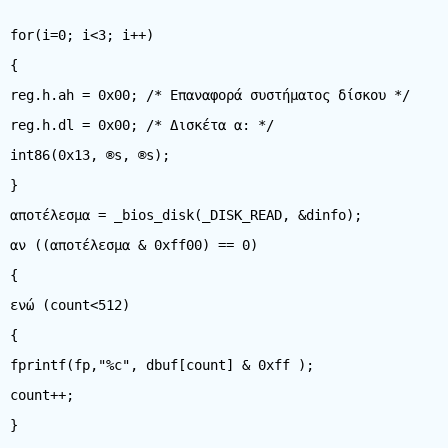
for(i=0; i<3; i++)
{
reg.h.ah = 0x00; /* Επαναφορά συστήματος δίσκου */
reg.h.dl = 0x00; /* Δισκέτα α: */
int86(0x13, ®s, ®s);
}
αποτέλεσμα = _bios_disk(_DISK_READ, &dinfo);
αν ((αποτέλεσμα & 0xff00) == 0)
{
ενώ (count<512)
{
fprintf(fp,"%c", dbuf[count] & 0xff );
count++;
}