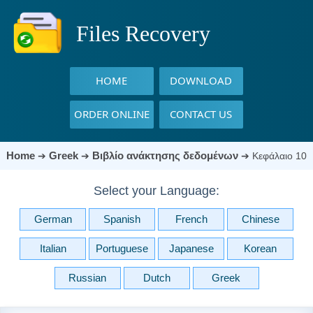
Files Recovery
HOME
DOWNLOAD
ORDER ONLINE
CONTACT US
Home
Greek
Βιβλίο ανάκτησης δεδομένων
➔
➔
➔
Κεφάλαιο 10
Select your Language:
German
Spanish
French
Chinese
Italian
Portuguese
Japanese
Korean
Russian
Dutch
Greek