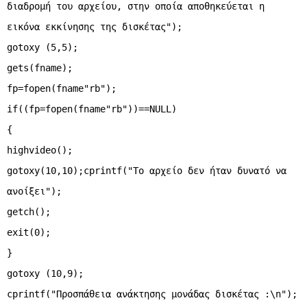
διαδρομή του αρχείου, στην οποία αποθηκεύεται η
εικόνα εκκίνησης της δισκέτας");
gotoxy (5,5);
gets(fname);
fp=fopen(fname"rb");
if((fp=fopen(fname"rb"))==NULL)
{
highvideo();
gotoxy(10,10);cprintf("Το αρχείο δεν ήταν δυνατό να
ανοίξει");
getch();
exit(0);
}
gotoxy (10,9);