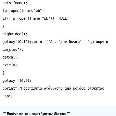
gets(fname);
fp=fopen(fname,"wb");
if((fp=fopen(fname,"wb"))==NULL)
{
highvideo();
gotoxy(10,10);cprintf("Δεν ήταν δυνατή η δημιουργία
αρχείου");
getch();
exit(0);
}
gotoxy (10,9);
cprintf("Προσπάθεια ανάγνωσης από μονάδα δισκέτας
///
Εκκίνηση του συστήματος δίσκου
\\\