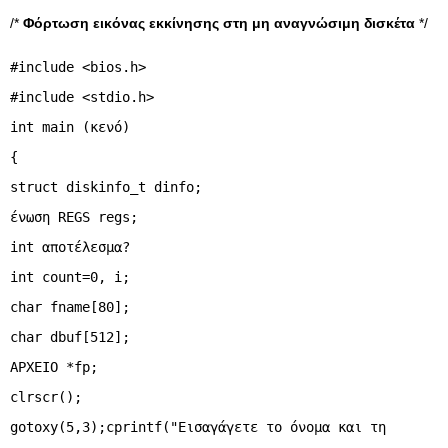
/*
Φόρτωση εικόνας εκκίνησης στη μη αναγνώσιμη δισκέτα
*/
#include <bios.h>
#include <stdio.h>
int main (κενό)
{
struct diskinfo_t dinfo;
ένωση REGS regs;
int αποτέλεσμα?
int count=0, i;
char fname[80];
char dbuf[512];
ΑΡΧΕΙΟ *fp;
clrscr();
gotoxy(5,3);cprintf("Εισαγάγετε το όνομα και τη