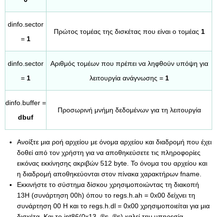
dinfo.sector
Πρώτος τομέας της δισκέτας που είναι ο τομέας
1
=
1
dinfo.sector
Αριθμός τομέων που πρέπει να ληφθούν υπόψη για
=
1
λειτουργία ανάγνωσης =
1
dinfo.buffer =
Προσωρινή μνήμη δεδομένων για τη λειτουργία
dbuf
Ανοίξτε μια ροή αρχείου με όνομα αρχείου και διαδρομή που έχει
δοθεί από τον χρήστη για να αποθηκεύσετε τις πληροφορίες
εικόνας εκκίνησης ακριβών 512 byte. Το όνομα του αρχείου και
η διαδρομή αποθηκεύονται στον πίνακα χαρακτήρων fname.
Εκκινήστε το σύστημα δίσκου χρησιμοποιώντας τη διακοπή
13H (συνάρτηση 00h) όπου το regs.h.ah = 0x00 δείχνει τη
συνάρτηση 00 H και το regs.h.dl = 0x00 χρησιμοποιείται για μια
δισκέτα. Και το int86(0x13, ®s, ®s) καλεί την υπηρεσία