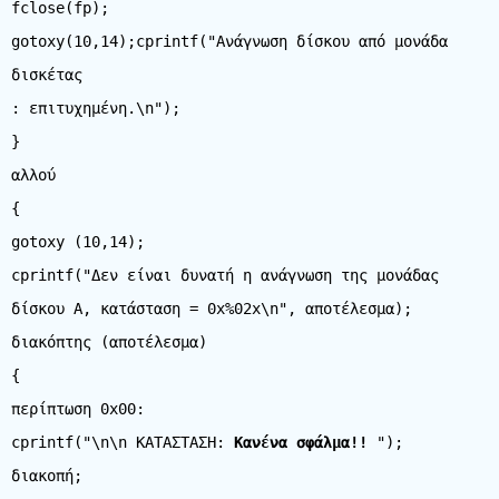
fclose(fp);
gotoxy(10,14);cprintf("Ανάγνωση δίσκου από μονάδα
δισκέτας
: επιτυχημένη.\n");
}
αλλού
{
gotoxy (10,14);
cprintf("Δεν είναι δυνατή η ανάγνωση της μονάδας
δίσκου A, κατάσταση = 0x%02x\n", αποτέλεσμα);
διακόπτης (αποτέλεσμα)
{
περίπτωση 0x00:
cprintf("\n\n ΚΑΤΑΣΤΑΣΗ:
Κανένα σφάλμα!!
");
διακοπή;