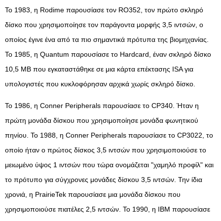
Το 1983, η Rodime παρουσίασε τον RO352, τον πρώτο σκληρό
δίσκο που χρησιμοποίησε τον παράγοντα μορφής 3,5 ιντσών, ο
οποίος έγινε ένα από τα πιο σημαντικά πρότυπα της βιομηχανίας.
Το 1985, η Quantum παρουσίασε το Hardcard, έναν σκληρό δίσκο
10,5 MB που εγκαταστάθηκε σε μια κάρτα επέκτασης ISA για
υπολογιστές που κυκλοφόρησαν αρχικά χωρίς σκληρό δίσκο.
Το 1986, η Conner Peripherals παρουσίασε το CP340. Ήταν η
πρώτη μονάδα δίσκου που χρησιμοποίησε μονάδα φωνητικού
πηνίου. Το 1988, η Conner Peripherals παρουσίασε το CP3022, το
οποίο ήταν ο πρώτος δίσκος 3,5 ιντσών που χρησιμοποιούσε το
μειωμένο ύψος 1 ιντσών που τώρα ονομάζεται "χαμηλό προφίλ" και
το πρότυπο για σύγχρονες μονάδες δίσκου 3,5 ιντσών. Την ίδια
χρονιά, η PrairieTek παρουσίασε μια μονάδα δίσκου που
χρησιμοποιούσε πιατέλες 2,5 ιντσών. Το 1990, η IBM παρουσίασε