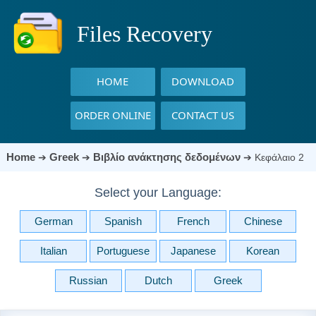
Files Recovery
HOME
DOWNLOAD
ORDER ONLINE
CONTACT US
Home
Greek
Βιβλίο ανάκτησης δεδομένων
➔
➔
➔
Κεφάλαιο 2
Select your Language:
German
Spanish
French
Chinese
Italian
Portuguese
Japanese
Korean
Russian
Dutch
Greek