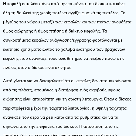
Η κεφαλή επιπλέει πάνω από την επιφάνεια του δίσκου και κάνει
όλη τη δουλειά της χωρίς ποτέ να αγγίζει φυσικά τις πιατέλες. Το
μέγεθος του χώρου μεταξύ των κεφαλών και των πιάτων ονομάζεται
ύψος αιώρησης ή ύψος πτήσης ή διάκενο κεφαλής. Τα
συγκροτήματα κεφαλών ανάγνωσης/εγγραφής φορτώνονται με
ελατήριο χρησιμοποιώντας το χάλυβα ελατηρίου των βραχιόνων
κεφαλής που αναγκάζει τους ολισθητήρες να πιέζουν πάνω στις
πλάκες όταν ο δίσκος είναι ακίνητος.
Αυτό γίνεται για να διασφαλιστεί ότι οι κεφαλές δεν απομακρύνονται
από τις πλάκες, επομένως η διατήρηση ενός ακριβούς ύψους
αιώρησης είναι απαραίτητη για τη σωστή λειτουργία. Όταν ο δίσκος
περιστρέφεται μέχρι την ταχύτητα λειτουργίας, η υψηλή ταχύτητα
αναγκάζει τον αέρα να ρέει κάτω από τα ρυθμιστικά και να τα
σηκώνει από την επιφάνεια του δίσκου. Η απόσταση από τις
πιατέλες έως τις κεφαλές είναι μια συγκεκριμένη σχεδιαστική