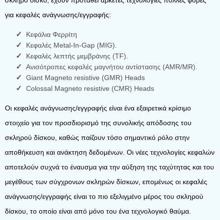
σκληρό δίσκο, έχουν προταθεί αρκετές τεχνολογίες πολλές φορές
για κεφαλές ανάγνωσης/εγγραφής:
Κεφάλια Φερρίτη
Κεφαλές Metal-In-Gap (MIG).
Κεφαλές λεπτής μεμβράνης (TF).
Ανισότροπες κεφαλές μαγνήτου αντίστασης (AMR/MR).
Giant Magneto resistive (GMR) Heads
Colossal Magneto resistive (CMR) Heads
Οι κεφαλές ανάγνωσης/εγγραφής είναι ένα εξαιρετικά κρίσιμο
στοιχείο για τον προσδιορισμό της συνολικής απόδοσης του
σκληρού δίσκου, καθώς παίζουν τόσο σημαντικό ρόλο στην
αποθήκευση και ανάκτηση δεδομένων. Οι νέες τεχνολογίες κεφαλών
αποτελούν συχνά το έναυσμα για την αύξηση της ταχύτητας και του
μεγέθους των σύγχρονων σκληρών δίσκων, επομένως οι κεφαλές
ανάγνωσης/εγγραφής είναι το πιο εξελιγμένο μέρος του σκληρού
δίσκου, το οποίο είναι από μόνο του ένα τεχνολογικό θαύμα.