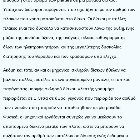
επίδραση στον αριθμό των platters σε μια μονάδα δίσκου.
Υπάρχουν διάφοροι παράγοντες που σχετίζονται με τον αριθμό των
πλακών που χρησιμοποιούνται στο δίσκο. Οι δίσκοι με πολλές
πλάκες είναι πιο δύσκολο να κατασκευαστούν λόγω της αυξημένης
μάζας της μονάδας άξονα, της ανάγκης τέλειας ευθυγράμμισης
όλων των ηλεκτροκινητήρων και της μεγαλύτερης δυσκολίας
διατήρησης του θορύβου και των κραδασμών υπό έλεγχο.
Ακόμη και τότε, αν και οι μηχανικοί σκληρών δίσκων ήθελαν να
βάλουν πολλές πιατέλες σε ένα συγκεκριμένο μοντέλο, ο τυπικός
παράγοντας μορφής σκληρού δίσκου «λεπτής γραμμής»
περιορίζεται σε 1 ίντσα σε ύψος, γεγονός που περιορίζει τον αριθμό
των πλακών που μπορούν να τοποθετηθούν σε μία μονάδα.
Φυσικά, οι μηχανικοί εργάζονται συνεχώς για να μειώσουν το
απαιτούμενο διάκενο μεταξύ των πλατό, ώστε να μπορούν να
αυξήσουν τον αριθμό των πιατέλων σε δίσκους ενός δεδομένου