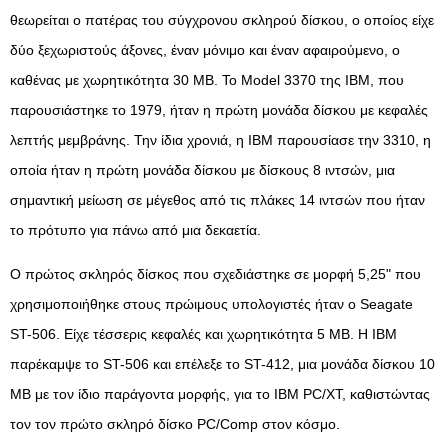
θεωρείται ο πατέρας του σύγχρονου σκληρού δίσκου, ο οποίος είχε
δύο ξεχωριστούς άξονες, έναν μόνιμο και έναν αφαιρούμενο, ο
καθένας με χωρητικότητα 30 MB. Το Model 3370 της IBM, που
παρουσιάστηκε το 1979, ήταν η πρώτη μονάδα δίσκου με κεφαλές
λεπτής μεμβράνης. Την ίδια χρονιά, η IBM παρουσίασε την 3310, η
οποία ήταν η πρώτη μονάδα δίσκου με δίσκους 8 ιντσών, μια
σημαντική μείωση σε μέγεθος από τις πλάκες 14 ιντσών που ήταν
το πρότυπο για πάνω από μια δεκαετία.
Ο πρώτος σκληρός δίσκος που σχεδιάστηκε σε μορφή 5,25" που
χρησιμοποιήθηκε στους πρώιμους υπολογιστές ήταν ο Seagate
ST-506. Είχε τέσσερις κεφαλές και χωρητικότητα 5 MB. Η IBM
παρέκαμψε το ST-506 και επέλεξε το ST-412, μια μονάδα δίσκου 10
MB με τον ίδιο παράγοντα μορφής, για το IBM PC/XT, καθιστώντας
τον τον πρώτο σκληρό δίσκο PC/Comp στον κόσμο.