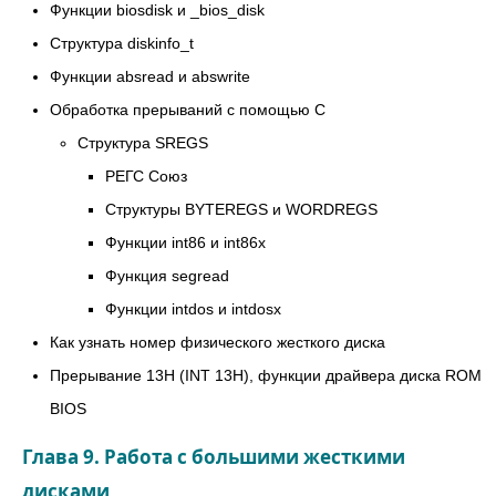
Функции biosdisk и _bios_disk
Структура diskinfo_t
Функции absread и abswrite
Обработка прерываний с помощью C
Структура SREGS
РЕГС Союз
Структуры BYTEREGS и WORDREGS
Функции int86 и int86x
Функция segread
Функции intdos и intdosx
Как узнать номер физического жесткого диска
Прерывание 13H (INT 13H), функции драйвера диска ROM
BIOS
Глава 9. Работа с большими жесткими
дисками