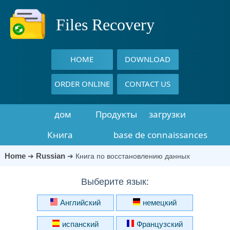
Files Recovery
HOME
DOWNLOAD
ORDER ONLINE
CONTACT US
дом
Продукты
загрузки
Книга
base de connaissances
восстановления
Home
Russian
➔
➔
Книга по восстановлению данных
данных
Выберите язык:
Английский
немецкий
испанский
Французский