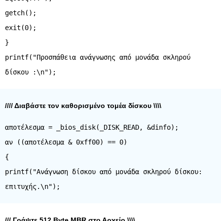
getch();
exit(0);
}
printf("Προσπάθεια ανάγνωσης από μονάδα σκληρού
//// Διαβάστε τον καθορισμένο τομέα δίσκου \\\\
αποτέλεσμα = _bios_disk(_DISK_READ, &dinfo);
αν ((αποτέλεσμα & 0xff00) == 0)
{
printf("Ανάγνωση δίσκου από μονάδα σκληρού δίσκου:
/// Γράψτε 512 Byte MBR στο Αρχείο \\\\