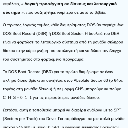
κεφάλαιο, «
Λογική προσέγγιση σε δίσκους και λειτουργικό
σύστημα
», που συζητήθηκε νωρίτερα σε αυτό το βιβλίο.
Ο πρώτος λογικός τομέας κάθε διαμερίσματος DOS θα περιέχει ένα
DOS Boot Record (DBR) ή DOS Boot Sector. Η δουλειά του DBR
είναι να φορτώσει το λειτουργικό σύστημα από τη μονάδα σκληρού
δίσκου στην κύρια μνήμη του υπολογιστή και να δώσει τον έλεγχο
του συστήματος στο φορτωμένο πρόγραμμα.
Το DOS Boot Record (DBR) για το πρώτο διαμέρισμα σε έναν
σκληρό δίσκο βρίσκεται συνήθως στον Absolute Sector 63 (ο 64ος
τομέας στη μονάδα δίσκου) ή σε μορφή CHS μπορούμε να πούμε
C–H–S = 0–1–1 για τις περισσότερες μονάδες δίσκου.
Ωστόσο, αυτή η τοποθεσία μπορεί να διαφέρει ανάλογα με το SPT
(Sectors per Track) του Drive. Για παράδειγμα, σε μια παλιά μονάδα
δίσκου 245 MB με μόνο 31 SPT, η εγγραφή εκκίνησης βρισκόταν