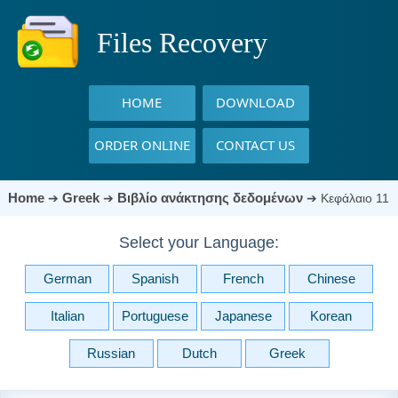
Files Recovery
HOME
DOWNLOAD
ORDER ONLINE
CONTACT US
Home
Greek
Βιβλίο ανάκτησης δεδομένων
➔
➔
➔
Κεφάλαιο 11
Select your Language:
German
Spanish
French
Chinese
Italian
Portuguese
Japanese
Korean
Russian
Dutch
Greek