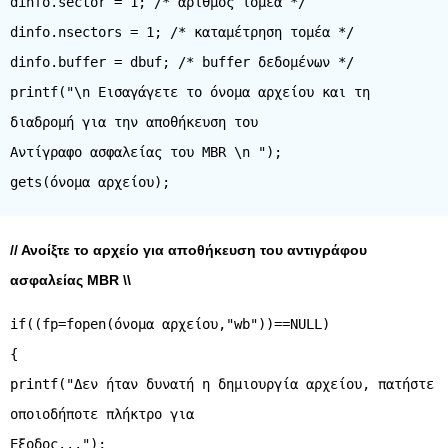
dinfo.sector = 1; /* αριθμός τομέα */
dinfo.nsectors = 1; /* καταμέτρηση τομέα */
dinfo.buffer = dbuf; /* buffer δεδομένων */
printf("\n Εισαγάγετε το όνομα αρχείου και τη
διαδρομή για την αποθήκευση του
Αντίγραφο ασφαλείας του MBR \n ");
// Ανοίξτε το αρχείο για αποθήκευση του αντιγράφου
ασφαλείας MBR \\
if((fp=fopen(όνομα αρχείου,"wb"))==NULL)
{
printf("Δεν ήταν δυνατή η δημιουργία αρχείου, πατήστε
οποιοδήποτε πλήκτρο για
Εξοδος...");