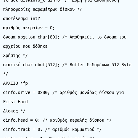
struct diskinfo_t dinfo; /* Δομή για αποθήκευση
πληροφορίες παραμέτρων δίσκου */
αποτέλεσμα int?
αριθμός ακεραίων = 0;
όνομα αρχείου char[80]; /* Αποθηκεύει το όνομα του
αρχείου που δόθηκε
Χρήστης */
στατικό char dbuf[512]; /* Buffer δεδομένων 512 Byte
*/
ΑΡΧΕΙΟ *fp;
dinfo.drive = 0x80; /* αριθμός μονάδας δίσκου για
First Hard
Δίσκος */
dinfo.head = 0; /* αριθμός κεφαλής δίσκου */
dinfo.track = 0; /* αριθμός κομματιού */