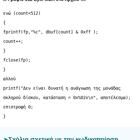
ενώ (count<512)
{
fprintf(fp,"%c", dbuf[count] & 0xff );
count++;
}
fclose(fp);
}
αλλού
printf("Δεν είναι δυνατή η ανάγνωση της μονάδας
σκληρού δίσκου, κατάσταση = 0x%02x\n", αποτέλεσμα);
επιστροφή 0;
Σχόλια σχετικά με την κωδικοποίηση