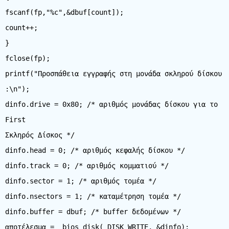
fscanf(fp,"%c",&dbuf[count]);
count++;
}
fclose(fp);
printf("Προσπάθεια εγγραφής στη μονάδα σκληρού δίσκου
:\n");
dinfo.drive = 0x80; /* αριθμός μονάδας δίσκου για το
First
Σκληρός Δίσκος */
dinfo.head = 0; /* αριθμός κεφαλής δίσκου */
dinfo.track = 0; /* αριθμός κομματιού */
dinfo.sector = 1; /* αριθμός τομέα */
dinfo.nsectors = 1; /* καταμέτρηση τομέα */
dinfo.buffer = dbuf; /* buffer δεδομένων */
αποτέλεσμα = _bios_disk(_DISK_WRITE, &dinfo);