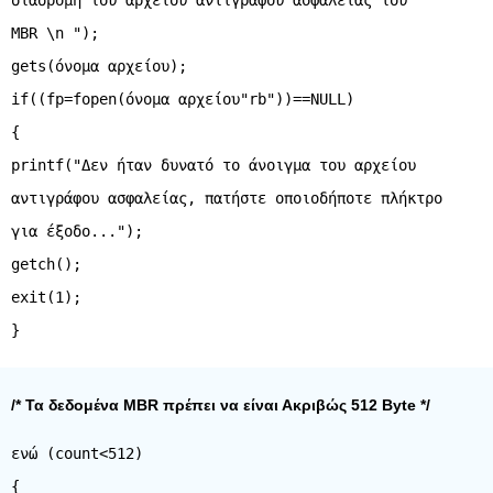
διαδρομή του αρχείου αντιγράφου ασφαλείας του
MBR \n ");
gets(όνομα αρχείου);
if((fp=fopen(όνομα αρχείου"rb"))==NULL)
{
printf("Δεν ήταν δυνατό το άνοιγμα του αρχείου
αντιγράφου ασφαλείας, πατήστε οποιοδήποτε πλήκτρο
για έξοδο...");
getch();
exit(1);
/* Τα δεδομένα MBR πρέπει να είναι Ακριβώς 512 Byte */
ενώ (count<512)
{