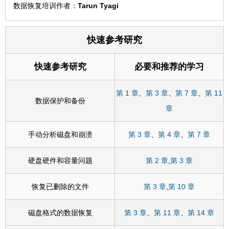
数据恢复培训作者：
Tarun Tyagi
快速参考研究
快速参考研究
必要和推荐的学习
第 1 章
、
第 3 章
、
第 7 章
、
第 11
数据保护和备份
章
手动分析磁盘和崩溃
第 3 章
、
第 4 章
、
第 7 章
硬盘硬件和容量问题
第 2 章
,
第 3 章
恢复已删除的文件
第 3 章
,
第 10 章
磁盘格式的数据恢复
第 3 章
、
第 11 章
、
第 14 章