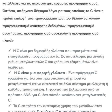
κατάλληλες για τις περισσότερες εργασίες προγραμματισμού.
Ωστόσο, υπάρχουν διάφοροι λόγοι για τους οποίους το C είναι η
πρώτη επιλογή των προγραμματιστών που θέλουν να κάνουν
προγραμματισμό ανάκτησης δεδομένων, προγραμματισμό
συστήματος, προγραμματισμό συσκευών ή προγραμματισμό
υλικού:
Η C είναι μια δημοφιλής γλώσσα που προτιμάται από
επαγγελματίες προγραμματιστές. Ως αποτέλεσμα, μια μεγάλη
γκάμα μεταγλωττιστών C και χρήσιμων εξαρτημάτων είναι
διαθέσιμη.
Η C είναι μια φορητή γλώσσα
. Ένα πρόγραμμα C
γραμμένο για ένα σύστημα υπολογιστή μπορεί να
μεταγλωττιστεί και να εκτελεστεί σε άλλο σύστημα με ελάχιστη ή
καθόλου τροποποίηση. Η φορητότητα βελτιώνεται από το
πρότυπο ANSI για C, ένα σύνολο κανόνων για μεταγλωττιστές
C.
Το C επιτρέπει την εκτεταμένη χρήση των μονάδων στον
προγραμματισμό.
Ο κώδικας C μπορεί να γραφτεί σε