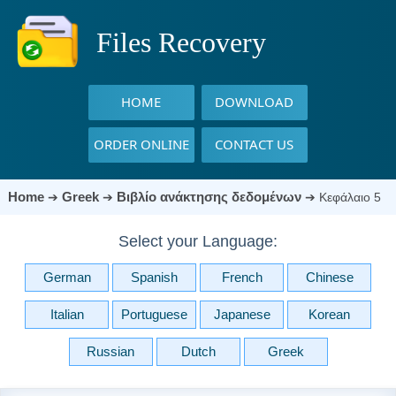
Files Recovery
HOME
DOWNLOAD
ORDER ONLINE
CONTACT US
Home
Greek
Βιβλίο ανάκτησης δεδομένων
➔
➔
➔
Κεφάλαιο 5
Select your Language:
German
Spanish
French
Chinese
Italian
Portuguese
Japanese
Korean
Russian
Dutch
Greek