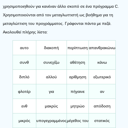
χρησιμοποιηθούν για κανέναν άλλο σκοπό σε ένα πρόγραμμα C.
Χρησιμοποιούνται από τον μεταγλωττιστή ως βοήθημα για τη
μεταγλώττιση του προγράμματος. Γράφονται πάντα με πεζά.
Ακολουθεί πλήρης λίστα:
αυτο
διακοπή
περίπτωση
απανθρακώνω
συνθ
συνεχίζω
αθέτηση
κάνω
διπλό
αλλού
αρίθμηση
εξωτερικό
φλοτέρ
για
πήγαινε
αν
ενθ
μακρύς
μητρώο
απόδοση
μικρός
υπογεγραμμένος
μέγεθος του
στατικός