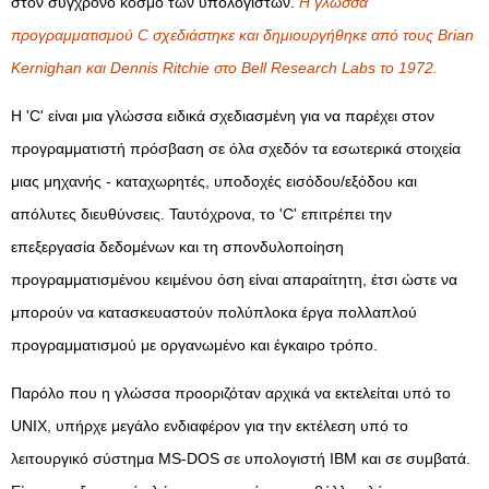
στον σύγχρονο κόσμο των υπολογιστών.
Η γλώσσα
προγραμματισμού C σχεδιάστηκε και δημιουργήθηκε από τους Brian
Kernighan και Dennis Ritchie στο Bell Research Labs το 1972.
Η 'C' είναι μια γλώσσα ειδικά σχεδιασμένη για να παρέχει στον
προγραμματιστή πρόσβαση σε όλα σχεδόν τα εσωτερικά στοιχεία
μιας μηχανής - καταχωρητές, υποδοχές εισόδου/εξόδου και
απόλυτες διευθύνσεις. Ταυτόχρονα, το 'C' επιτρέπει την
επεξεργασία δεδομένων και τη σπονδυλοποίηση
προγραμματισμένου κειμένου όση είναι απαραίτητη, έτσι ώστε να
μπορούν να κατασκευαστούν πολύπλοκα έργα πολλαπλού
προγραμματισμού με οργανωμένο και έγκαιρο τρόπο.
Παρόλο που η γλώσσα προοριζόταν αρχικά να εκτελείται υπό το
UNIX, υπήρχε μεγάλο ενδιαφέρον για την εκτέλεση υπό το
λειτουργικό σύστημα MS-DOS σε υπολογιστή IBM και σε συμβατά.