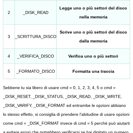
Legge uno o più settori del disco
2
_DISK_READ
nella memoria
Scrive uno o più settori del disco
3
_SCRITTURA_DISCO
dalla memoria
4
_VERIFICA_DISCO
Verifica uno o più settori
5
_FORMATO_DISCO
Formatta una traccia
Sebbene tu sia libero di usare cmd = 0, 1, 2, 3, 4, 5 o cmd =
_DISK_RESET, _DISK_STATUS, _DISK_READ, _DISK_WRITE,
_DISK_VARIFY, _DISK_FORMAT ed entrambe le opzioni abbiano
lo stesso effetto, si consiglia di prendere l'abitudine di usare opzioni
come cmd = _DISK_FORMAT invece di cmd = 5 perché può aiutarti
a evitare errori che potrebbero verificarsi se hai digitato un numero