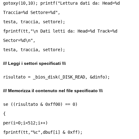
gotoxy(10,10); printf("Lettura dati da: Head=%d
Traccia=%d Settore=%d",
testa, traccia, settore);
fprintf(tt,"\n Dati letti da: Head=%d Track=%d
Sector=%d\n",
/// Leggi i settori specificati \\\
/// Memorizza il contenuto nel file specificato \\\
se ((risultato & 0xff00) == 0)
{
per(i=0;i<512;i++)
fprintf(tt,"%c",dbuf[i] & 0xff);