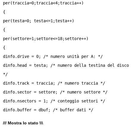
per(traccia=0;traccia<4;traccia++)
{
per(testa=0; testa<=1;testa++)
{
per(settore=1;settore<=18;settore++)
{
dinfo.drive = 0; /* numero unità per A: */
dinfo.head = testa; /* numero della testina del disco
*/
dinfo.track = traccia; /* numero traccia */
dinfo.sector = settore; /* numero settore */
dinfo.nsectors = 1; /* conteggio settori */
/// Mostra lo stato \\\