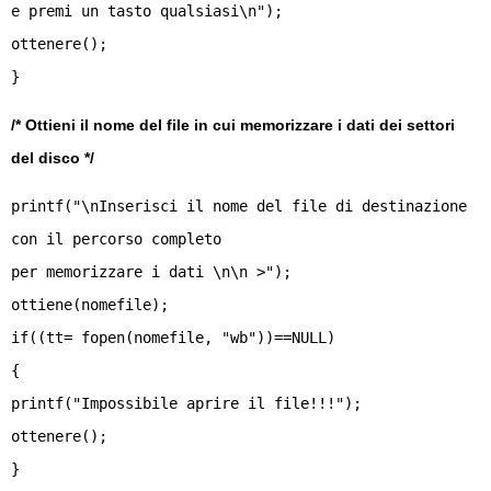
e premi un tasto qualsiasi\n");
ottenere();
/* Ottieni il nome del file in cui memorizzare i dati dei settori
del disco */
printf("\nInserisci il nome del file di destinazione
con il percorso completo
per memorizzare i dati \n\n >");
ottiene(nomefile);
if((tt= fopen(nomefile, "wb"))==NULL)
{
printf("Impossibile aprire il file!!!");
ottenere();
}