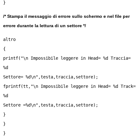
}
/* Stampa il messaggio di errore sullo schermo e nel file per
errore durante la lettura di un settore */
altro
{
printf("\n Impossibile leggere in Head= %d Traccia=
%d
Settore= %d\n",testa,traccia,settore);
fprintf(tt,"\n Impossibile leggere in Head= %d Track=
%d
Settore =%d\n",testa,traccia,settore);
}
}
}