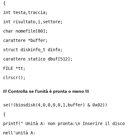
{
int testa,traccia;
int risultato,i,settore;
char nomefile[80];
carattere *buffer;
struct diskinfo_t dinfo;
carattere statico dbuf[512];
FILE *tt;
/// Controlla se l'unità è pronta o meno \\\
se(!(biosdisk(4,0,0,0,0,1,buffer) & 0x02))
{
printf(" Unità A: non pronta:\n Inserire il disco
nell'unità A: