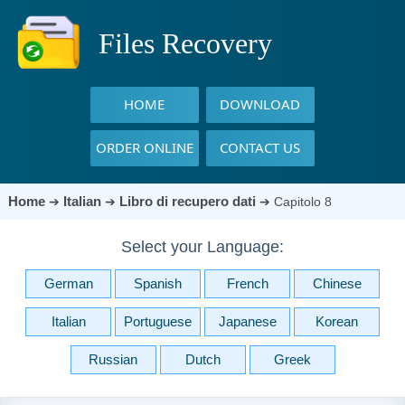
Files Recovery
HOME
DOWNLOAD
ORDER ONLINE
CONTACT US
Home
Italian
Libro di recupero dati
➔
➔
➔
Capitolo 8
Select your Language:
German
Spanish
French
Chinese
Italian
Portuguese
Japanese
Korean
Russian
Dutch
Greek