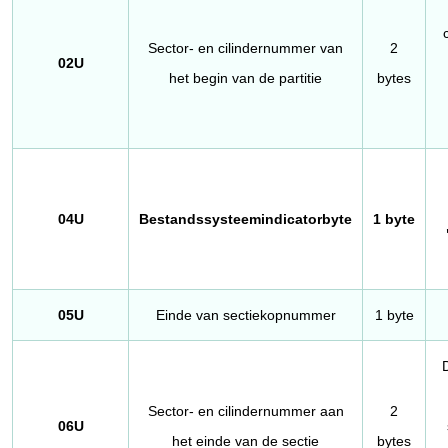
Sector- en cilindernummer van
2
02U
het begin van de partitie
bytes
04U
Bestandssysteemindicatorbyte
1 byte
05U
Einde van sectiekopnummer
1 byte
D
Sector- en cilindernummer aan
2
06U
het einde van de sectie
bytes