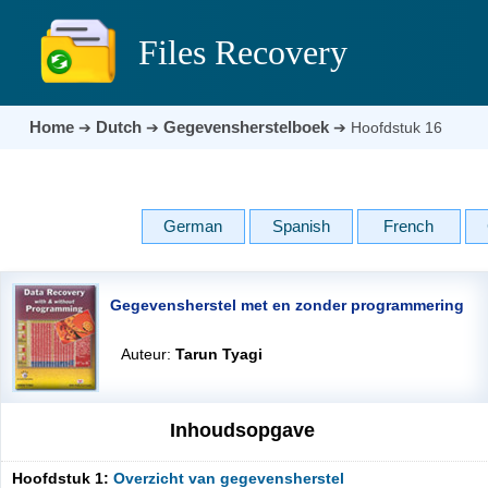
Files Recovery
Home
Dutch
Gegevensherstelboek
➔
➔
➔
Hoofdstuk 16
German
Spanish
French
Gegevensherstel met en zonder programmering
Auteur:
Tarun Tyagi
Inhoudsopgave
Hoofdstuk 1:
Overzicht van gegevensherstel