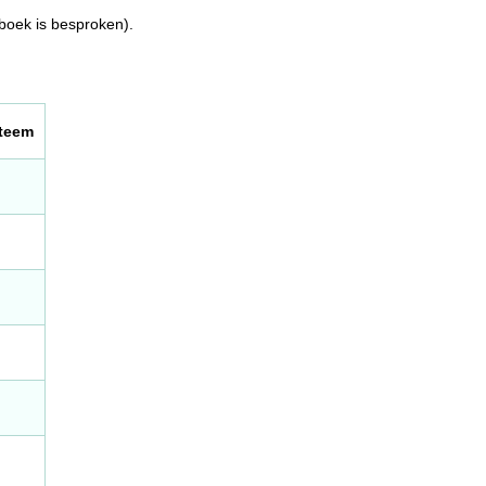
 boek is besproken).
steem