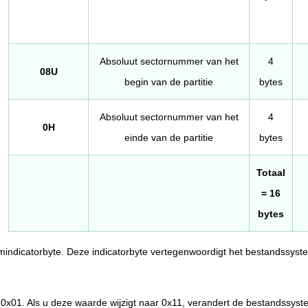
Absoluut sectornummer van het
4
08U
begin van de partitie
bytes
Absoluut sectornummer van het
4
0H
einde van de partitie
bytes
Totaal
= 16
bytes
emindicatorbyte. Deze indicatorbyte vertegenwoordigt het bestandssyst
d 0x01. Als u deze waarde wijzigt naar 0x11, verandert de bestandssyst