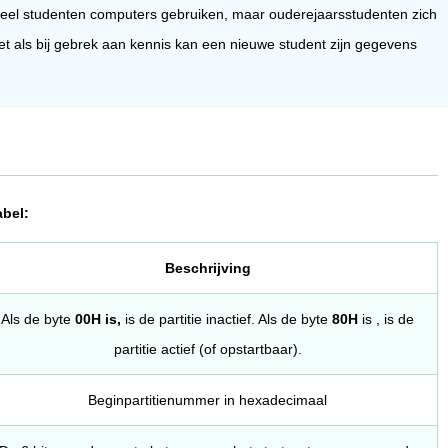
 veel studenten computers gebruiken, maar ouderejaarsstudenten zich
et als bij gebrek aan kennis kan een nieuwe student zijn gegevens
abel:
Beschrijving
Als de byte
00H is,
is de partitie inactief. Als de byte
80H
is , is de
partitie actief (of opstartbaar).
Beginpartitienummer in hexadecimaal