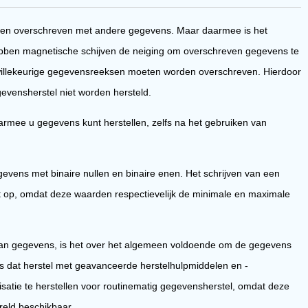
den overschreven met andere gegevens. Maar daarmee is het
ebben magnetische schijven de neiging om overschreven gegevens te
willekeurige gegevensreeksen moeten worden overschreven. Hierdoor
vensherstel niet worden hersteld.
armee u gegevens kunt herstellen, zelfs na het gebruiken van
vens met binaire nullen en binaire enen. Het schrijven van een
fect op, omdat deze waarden respectievelijk de minimale en maximale
 van gegevens, is het over het algemeen voldoende om de gegevens
 is dat herstel met geavanceerde herstelhulpmiddelen en -
atie te herstellen voor routinematig gegevensherstel, omdat deze
reld beschikbaar.