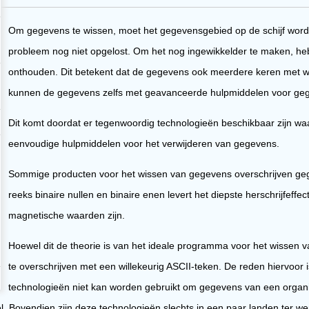
Om gegevens te wissen, moet het gegevensgebied op de schijf wor
probleem nog niet opgelost. Om het nog ingewikkelder te maken, h
onthouden. Dit betekent dat de gegevens ook meerdere keren met 
kunnen de gegevens zelfs met geavanceerde hulpmiddelen voor gege
Dit komt doordat er tegenwoordig technologieën beschikbaar zijn wa
eenvoudige hulpmiddelen voor het verwijderen van gegevens.
Sommige producten voor het wissen van gegevens overschrijven gege
reeks binaire nullen en binaire enen levert het diepste herschrijfef
magnetische waarden zijn.
Hoewel dit de theorie is van het ideale programma voor het wissen
te overschrijven met een willekeurig ASCII-teken. De reden hiervoor
technologieën niet kan worden gebruikt om gegevens van een organis
el. Bovendien zijn deze technologieën slechts in een paar landen ter we