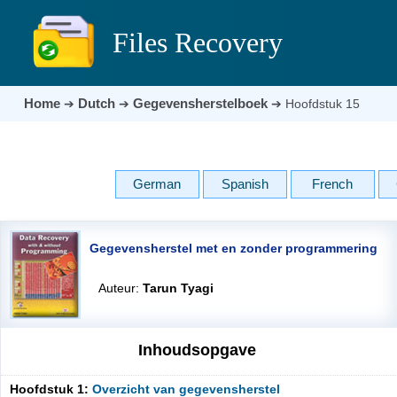
Files Recovery
Home
Dutch
Gegevensherstelboek
➔
➔
➔
Hoofdstuk 15
German
Spanish
French
Gegevensherstel met en zonder programmering
Auteur:
Tarun Tyagi
Inhoudsopgave
Hoofdstuk 1:
Overzicht van gegevensherstel