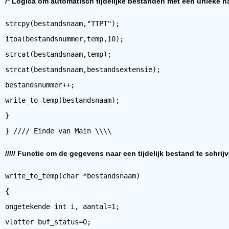
/* Logica om automatisch tijdelijke bestanden met een unieke n
strcpy(bestandsnaam,"TTPT");
itoa(bestandsnummer,temp,10);
strcat(bestandsnaam,temp);
strcat(bestandsnaam,bestandsextensie);
bestandsnummer++;
write_to_temp(bestandsnaam);
}
///// Functie om de gegevens naar een tijdelijk bestand te schrijve
write_to_temp(char *bestandsnaam)
{
ongetekende int i, aantal=1;
vlotter buf_status=0;