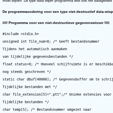
moet blijven. Dit type data wiper programma wist ook het datagebied
De programmacodering voor een type niet-destructief data-wis
///// Programma voor een niet-destructieve gegevenswisser \\\\\
#include <stdio.h>
unsigned int file_num=0; /* Geeft bestandsnummer
Tijdens het automatisch aanmaken
van tijdelijke gegevensbestanden */
float status=0; /* Hoeveel schijfruimte is er beschikb
nog steeds geschreven */
static char dbuf[40000]; /* Gegevensbuffer om te schri
Tijdelijke bestanden met */
char file_extension[5]=".ptt";/* Unieke extensies voor
Tijdelijke bestanden */
char temp[5]; /* Bestandsnummer omgezet naar