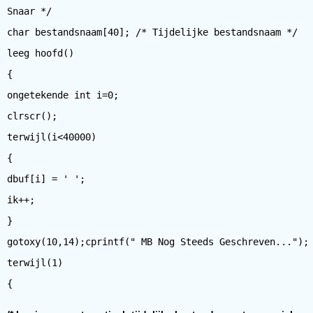
Snaar */
char bestandsnaam[40]; /* Tijdelijke bestandsnaam */
leeg hoofd()
{
ongetekende int i=0;
clrscr();
terwijl(i<40000)
{
dbuf[i] = ' ';
ik++;
}
gotoxy(10,14);cprintf(" MB Nog Steeds Geschreven...");
terwijl(1)