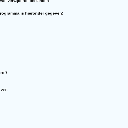
 van verwijderde bestanden.
programma is hieronder gegeven:
aar?
jven