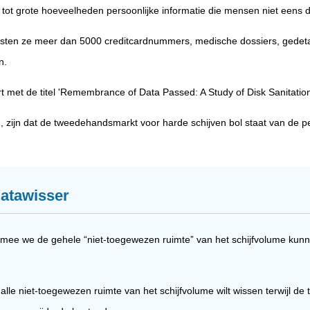
tot grote hoeveelheden persoonlijke informatie die mensen niet eens 
sten ze meer dan 5000 creditcardnummers, medische dossiers, gedetaill
n.
et de titel 'Remembrance of Data Passed: A Study of Disk Sanitation',
, zijn dat de tweedehandsmarkt voor harde schijven bol staat van de p
datawisser
mee we de gehele “niet-toegewezen ruimte” van het schijfvolume kunne
 u alle niet-toegewezen ruimte van het schijfvolume wilt wissen terwijl