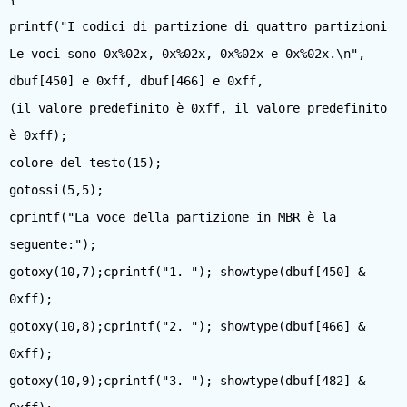
printf("I codici di partizione di quattro partizioni
Le voci sono 0x%02x, 0x%02x, 0x%02x e 0x%02x.\n",
dbuf[450] e 0xff, dbuf[466] e 0xff,
(il valore predefinito è 0xff, il valore predefinito
è 0xff);
colore del testo(15);
gotossi(5,5);
cprintf("La voce della partizione in MBR è la
seguente:");
gotoxy(10,7);cprintf("1. "); showtype(dbuf[450] &
0xff);
gotoxy(10,8);cprintf("2. "); showtype(dbuf[466] &
0xff);
gotoxy(10,9);cprintf("3. "); showtype(dbuf[482] &