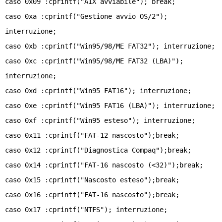
caso 0x09 :cprintf("AIX avviabile"); break;
caso 0xa :cprintf("Gestione avvio OS/2");
interruzione;
caso 0xb :cprintf("Win95/98/ME FAT32"); interruzione;
caso 0xc :cprintf("Win95/98/ME FAT32 (LBA)");
interruzione;
caso 0xd :cprintf("Win95 FAT16"); interruzione;
caso 0xe :cprintf("Win95 FAT16 (LBA)"); interruzione;
caso 0xf :cprintf("Win95 esteso"); interruzione;
caso 0x11 :cprintf("FAT-12 nascosto");break;
caso 0x12 :cprintf("Diagnostica Compaq");break;
caso 0x14 :cprintf("FAT-16 nascosto (<32)");break;
caso 0x15 :cprintf("Nascosto esteso");break;
caso 0x16 :cprintf("FAT-16 nascosto");break;
caso 0x17 :cprintf("NTFS"); interruzione;