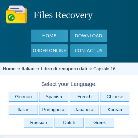
Files Recovery
HOME
DOWNLOAD
ORDER ONLINE
CONTACT US
Home
Italian
Libro di recupero dati
➔
➔
➔
Capitolo 16
Select your Language:
German
Spanish
French
Chinese
Italian
Portuguese
Japanese
Korean
Russian
Dutch
Greek