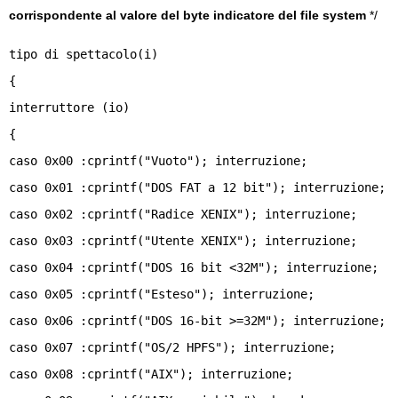
corrispondente al valore del byte indicatore del file system
*/
tipo di spettacolo(i)
{
interruttore (io)
{
caso 0x00 :cprintf("Vuoto"); interruzione;
caso 0x01 :cprintf("DOS FAT a 12 bit"); interruzione;
caso 0x02 :cprintf("Radice XENIX"); interruzione;
caso 0x03 :cprintf("Utente XENIX"); interruzione;
caso 0x04 :cprintf("DOS 16 bit <32M"); interruzione;
caso 0x05 :cprintf("Esteso"); interruzione;
caso 0x06 :cprintf("DOS 16-bit >=32M"); interruzione;
caso 0x07 :cprintf("OS/2 HPFS"); interruzione;
caso 0x08 :cprintf("AIX"); interruzione;