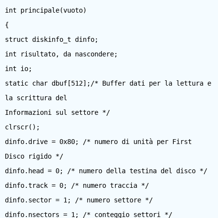
int principale(vuoto)
{
struct diskinfo_t dinfo;
int risultato, da nascondere;
int io;
static char dbuf[512];/* Buffer dati per la lettura e
la scrittura del
Informazioni sul settore */
clrscr();
dinfo.drive = 0x80; /* numero di unità per First
Disco rigido */
dinfo.head = 0; /* numero della testina del disco */
dinfo.track = 0; /* numero traccia */
dinfo.sector = 1; /* numero settore */
dinfo.nsectors = 1; /* conteggio settori */