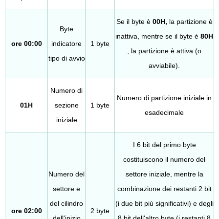
Se il byte è
00H,
la partizione è
Byte
inattiva, mentre se il byte è
80H
ore 00:00
indicatore
1 byte
, la partizione è attiva (o
tipo di avvio
avviabile).
Numero di
Numero di partizione iniziale in
01H
sezione
1 byte
esadecimale
iniziale
I 6 bit del primo byte
costituiscono il numero del
Numero del
settore iniziale, mentre la
settore e
combinazione dei restanti 2 bit
del cilindro
(i due bit più significativi) e degli
ore 02:00
2 byte
dell'inizio
8 bit dell'altro byte (i restanti 8