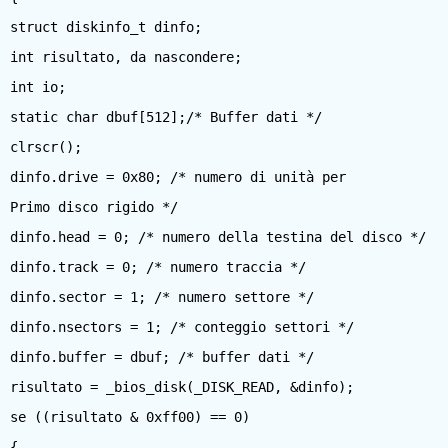
struct diskinfo_t dinfo;
int risultato, da nascondere;
int io;
static char dbuf[512];/* Buffer dati */
clrscr();
dinfo.drive = 0x80; /* numero di unità per
Primo disco rigido */
dinfo.head = 0; /* numero della testina del disco */
dinfo.track = 0; /* numero traccia */
dinfo.sector = 1; /* numero settore */
dinfo.nsectors = 1; /* conteggio settori */
dinfo.buffer = dbuf; /* buffer dati */
risultato = _bios_disk(_DISK_READ, &dinfo);
se ((risultato & 0xff00) == 0)
{