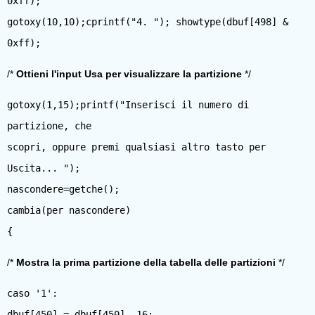
0xff);
gotoxy(10,10);cprintf("4. "); showtype(dbuf[498] &
/*
Ottieni l'input Usa per visualizzare la partizione
*/
gotoxy(1,15);printf("Inserisci il numero di
partizione, che
scopri, oppure premi qualsiasi altro tasto per
Uscita... ");
nascondere=getche();
cambia(per nascondere)
/*
Mostra la prima partizione della tabella delle partizioni
*/
caso '1':
dbuf[450] = dbuf[450] -16;