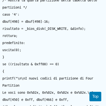
/* Mostra la quarta partizione della tabella delle
partizioni */
caso '4':
dbuf[498] = dbuf[498]-16;
risultato = _bios_disk(_DISK_WRITE, &dinfo);
rottura;
predefinito:
uscita(0);
}
se ((risultato & 0xff00) == 0)
{
printf("\n\nI nuovi codici di partizione di Four
Partition
Le voci sono 0x%02x, 0x%02x, 0x%02x e 0x%02x.\n",
Top
dbuf[450] e 0xff, dbuf[466] e 0xff,