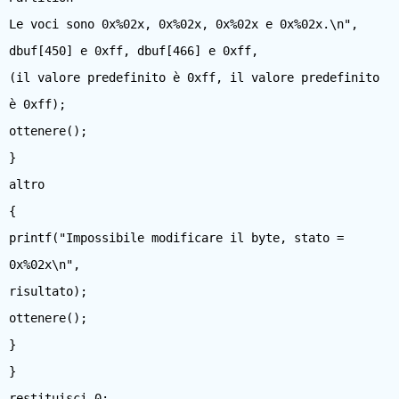
Le voci sono 0x%02x, 0x%02x, 0x%02x e 0x%02x.\n",
dbuf[450] e 0xff, dbuf[466] e 0xff,
(il valore predefinito è 0xff, il valore predefinito
è 0xff);
ottenere();
}
altro
{
printf("Impossibile modificare il byte, stato =
0x%02x\n",
risultato);
ottenere();
}
}
restituisci 0;