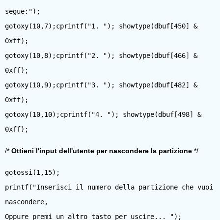
segue:");
gotoxy(10,7);cprintf("1. "); showtype(dbuf[450] &
0xff);
gotoxy(10,8);cprintf("2. "); showtype(dbuf[466] &
0xff);
gotoxy(10,9);cprintf("3. "); showtype(dbuf[482] &
0xff);
gotoxy(10,10);cprintf("4. "); showtype(dbuf[498] &
/*
Ottieni l'input dell'utente per nascondere la partizione
*/
gotossi(1,15);
printf("Inserisci il numero della partizione che vuoi
nascondere,
Oppure premi un altro tasto per uscire... ");