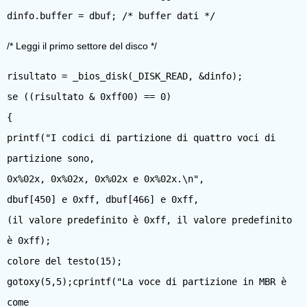
/* Leggi il primo settore del disco */
risultato = _bios_disk(_DISK_READ, &dinfo);
se ((risultato & 0xff00) == 0)
{
printf("I codici di partizione di quattro voci di
partizione sono,
0x%02x, 0x%02x, 0x%02x e 0x%02x.\n",
dbuf[450] e 0xff, dbuf[466] e 0xff,
(il valore predefinito è 0xff, il valore predefinito
è 0xff);
colore del testo(15);
gotoxy(5,5);cprintf("La voce di partizione in MBR è
come