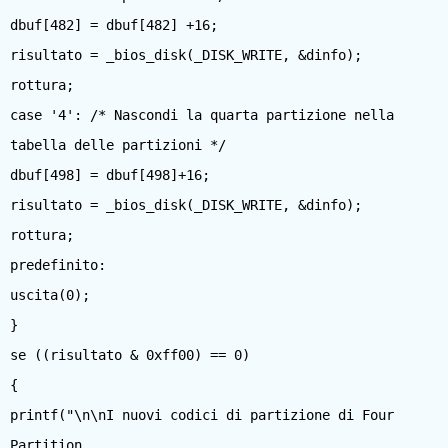
dbuf[482] = dbuf[482] +16;
risultato = _bios_disk(_DISK_WRITE, &dinfo);
rottura;
case '4': /* Nascondi la quarta partizione nella
tabella delle partizioni */
dbuf[498] = dbuf[498]+16;
risultato = _bios_disk(_DISK_WRITE, &dinfo);
rottura;
predefinito:
uscita(0);
}
se ((risultato & 0xff00) == 0)
{
printf("\n\nI nuovi codici di partizione di Four
Partition