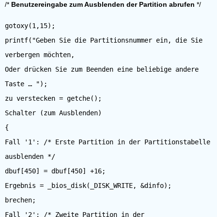
/*
Benutzereingabe zum Ausblenden der Partition abrufen
*/
gotoxy(1,15);
printf("Geben Sie die Partitionsnummer ein, die Sie
verbergen möchten,
Oder drücken Sie zum Beenden eine beliebige andere
Taste … ");
zu verstecken = getche();
Schalter (zum Ausblenden)
{
Fall '1': /* Erste Partition in der Partitionstabelle
ausblenden */
dbuf[450] = dbuf[450] +16;
Ergebnis = _bios_disk(_DISK_WRITE, &dinfo);
brechen;
Fall '2': /* Zweite Partition in der