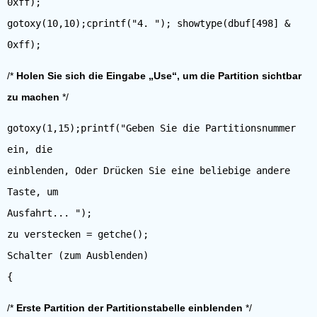
0xff);
gotoxy(10,10);cprintf("4. "); showtype(dbuf[498] &
/*
Holen Sie sich die Eingabe „Use“, um die Partition sichtbar
zu machen
*/
gotoxy(1,15);printf("Geben Sie die Partitionsnummer
ein, die
einblenden, Oder Drücken Sie eine beliebige andere
Taste, um
Ausfahrt... ");
zu verstecken = getche();
Schalter (zum Ausblenden)
/*
Erste Partition der Partitionstabelle einblenden
*/