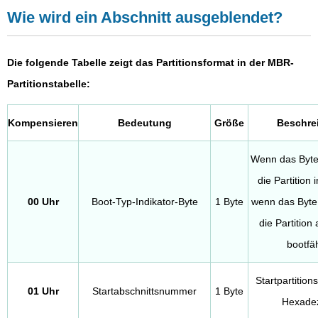
Wie wird ein Abschnitt ausgeblendet?
Die folgende Tabelle zeigt das Partitionsformat in der MBR-
Partitionstabelle:
Kompensieren
Bedeutung
Größe
Beschre
Wenn das Byt
die Partition 
00 Uhr
Boot-Typ-Indikator-Byte
1 Byte
wenn das Byt
die Partition 
bootfäh
Startpartitio
01 Uhr
Startabschnittsnummer
1 Byte
Hexade