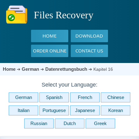
Files Recovery
HOME
DOWNLOAD
ORDER ONLINE
CONTACT US
Home
German
Datenrettungsbuch
➔
➔
➔
Kapitel 16
Select your Language:
German
Spanish
French
Chinese
Italian
Portuguese
Japanese
Korean
Russian
Dutch
Greek