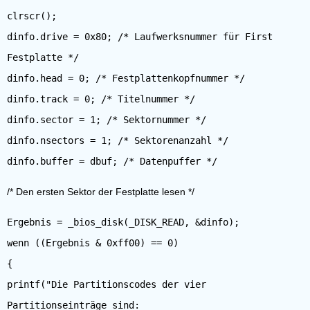
clrscr();
dinfo.drive = 0x80; /* Laufwerksnummer für First
Festplatte */
dinfo.head = 0; /* Festplattenkopfnummer */
dinfo.track = 0; /* Titelnummer */
dinfo.sector = 1; /* Sektornummer */
dinfo.nsectors = 1; /* Sektorenanzahl */
/* Den ersten Sektor der Festplatte lesen */
Ergebnis = _bios_disk(_DISK_READ, &dinfo);
wenn ((Ergebnis & 0xff00) == 0)
{
printf("Die Partitionscodes der vier
Partitionseinträge sind: