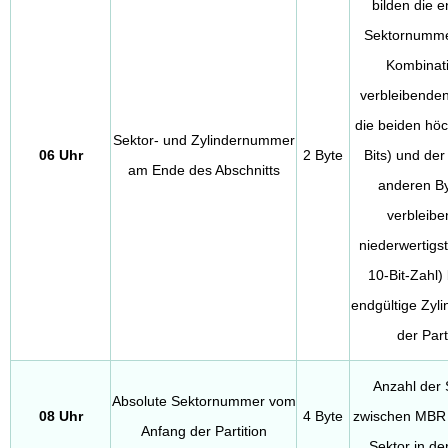
bilden die e
Sektornumme
Kombinati
verbleibenden 
die beiden höc
Sektor- und Zylindernummer
06 Uhr
2 Byte
Bits) und der
am Ende des Abschnitts
anderen By
verbleibe
niederwertigst
10-Bit-Zahl) 
endgültige Zyl
der Part
Anzahl der 
Absolute Sektornummer vom
08 Uhr
4 Byte
zwischen MBR
Anfang der Partition
Sektor in der