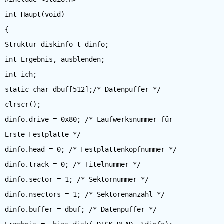
int Haupt(void)
{
Struktur diskinfo_t dinfo;
int-Ergebnis, ausblenden;
int ich;
static char dbuf[512];/* Datenpuffer */
clrscr();
dinfo.drive = 0x80; /* Laufwerksnummer für
Erste Festplatte */
dinfo.head = 0; /* Festplattenkopfnummer */
dinfo.track = 0; /* Titelnummer */
dinfo.sector = 1; /* Sektornummer */
dinfo.nsectors = 1; /* Sektorenanzahl */
dinfo.buffer = dbuf; /* Datenpuffer */