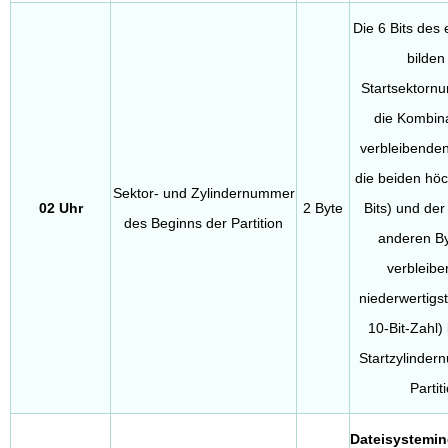
Die 6 Bits des 
bilden
Startsektorn
die Kombina
verbleibenden 
die beiden höc
Sektor- und Zylindernummer
02 Uhr
2 Byte
Bits) und der
des Beginns der Partition
anderen By
verbleibe
niederwertigst
10-Bit-Zahl) 
Startzylinder
Partit
Dateisystemin