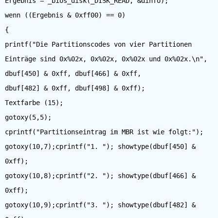
Ergebnis = _bios_disk(_DISK_READ, &dinfo);
wenn ((Ergebnis & 0xff00) == 0)
{
printf("Die Partitionscodes von vier Partitionen
Einträge sind 0x%02x, 0x%02x, 0x%02x und 0x%02x.\n",
dbuf[450] & 0xff, dbuf[466] & 0xff,
dbuf[482] & 0xff, dbuf[498] & 0xff);
Textfarbe (15);
gotoxy(5,5);
cprintf("Partitionseintrag im MBR ist wie folgt:");
gotoxy(10,7);cprintf("1. "); showtype(dbuf[450] &
0xff);
gotoxy(10,8);cprintf("2. "); showtype(dbuf[466] &
0xff);
gotoxy(10,9);cprintf("3. "); showtype(dbuf[482] &