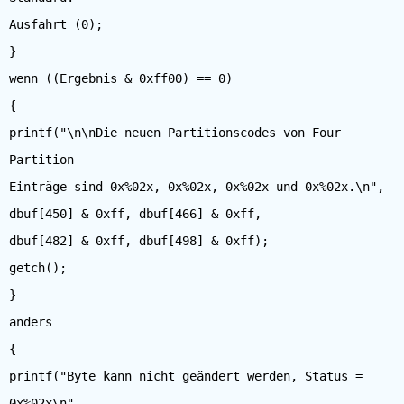
Ausfahrt (0);
}
wenn ((Ergebnis & 0xff00) == 0)
{
printf("\n\nDie neuen Partitionscodes von Four
Partition
Einträge sind 0x%02x, 0x%02x, 0x%02x und 0x%02x.\n",
dbuf[450] & 0xff, dbuf[466] & 0xff,
dbuf[482] & 0xff, dbuf[498] & 0xff);
getch();
}
anders
{
printf("Byte kann nicht geändert werden, Status =
0x%02x\n",