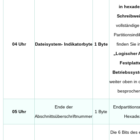
in hexade
Schreibwe
vollständige
Partitionsind
04 Uhr
Dateisystem-
Indikatorbyte
1 Byte
finden Sie i
„Logischer 
Festplat
Betriebssys
weiter oben in
besproche
Ende der
Endpartition
05 Uhr
1 Byte
Abschnittsüberschriftnummer
Hexade
Die 6 Bits des 