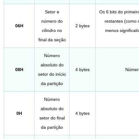
Setor e
Os 6 bits do primei
número do
restantes (como os
06H
2 bytes
cilindro no
menos significat
final da seção
Número
absoluto do
08H
4 bytes
Número
setor do início
da partição
Número
absoluto do
0H
4 bytes
setor do final
da partição