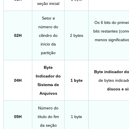
seção inicial
Setor e
Os 6 bits do prime
número do
bits restantes (como
02H
cilindro do
2 bytes
menos significativ
início da
partição
Byte
Byte indicador d
Indicador do
04H
1 byte
de bytes indicad
Sistema de
discos e s
Arquivos
Número do
05H
título do fim
1 byte
da seção