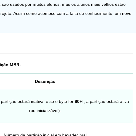
 são usados ​​por muitos alunos, mas os alunos mais velhos estão
rojeto. Assim como acontece com a falta de conhecimento, um novo
tição MBR:
Descrição
partição estará inativa, e se o byte for
80H
, a partição estará ativa
(ou inicializável).
Número da partição inicial em hexadecimal