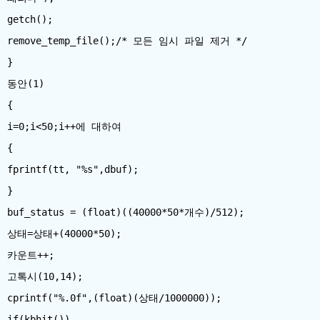
getch();
remove_temp_file();/* 모든 임시 파일 제거 */
}
동안(1)
{
i=0;i<50;i++에 대하여
{
fprintf(tt, "%s",dbuf);
}
buf_status = (float)((40000*50*개수)/512);
상태=상태+(40000*50);
카운트++;
고톡시(10,14);
cprintf("%.0f",(float)(상태/1000000));
if(kbhit())