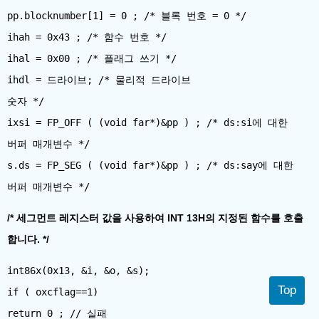
pp.blocknumber[1] = 0 ; /* 블록 번호 = 0 */
ihah = 0x43 ; /* 함수 번호 */
ihal = 0x00 ; /* 플래그 쓰기 */
ihdl = 드라이브; /* 물리적 드라이브
숫자 */
ixsi = FP_OFF ​​( (void far*)&pp ) ; /* ds:si에 대한
버퍼 매개변수 */
s.ds = FP_SEG ( (void far*)&pp ) ; /* ds:say에 대한
/* 세그먼트 레지스터 값을 사용하여 INT 13H의 지정된 함수를 호출
합니다. */
int86x(0x13, &i, &o, &s);
Top
if ( oxcflag==1)
return 0 ; // 실패