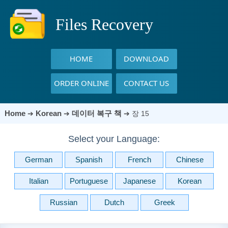
Files Recovery
HOME
DOWNLOAD
ORDER ONLINE
CONTACT US
Home
Korean
데이터 복구 책
➔
➔
➔
장 15
Select your Language:
German
Spanish
French
Chinese
Italian
Portuguese
Japanese
Korean
Russian
Dutch
Greek