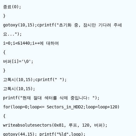
종료(0);
}
gotoxy(10,15);cprintf("초기화 중, 잠시만 기다려 주세
요...");
i=0;i<61440;i++에 대하여
{
버퍼[i]='\0';
}
고톡시(10,15);cprintf(" ");
고톡시(10,15);
printf("현재 절대 섹터를 삭제 중입니다: ");
for(loop=0;loop<= Sectors_in_HDD2;loop=loop+120)
{
writeabsolutesectors(0x81, 루프, 120, 버퍼);
gotoxy(44,15); printf("%ld",loop);