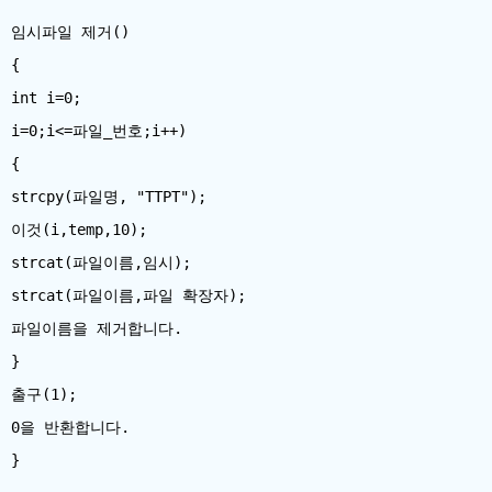
임시파일 제거()
{
int i=0;
i=0;i<=파일_번호;i++)
{
strcpy(파일명, "TTPT");
이것(i,temp,10);
strcat(파일이름,임시);
strcat(파일이름,파일 확장자);
파일이름을 제거합니다.
}
출구(1);
0을 반환합니다.