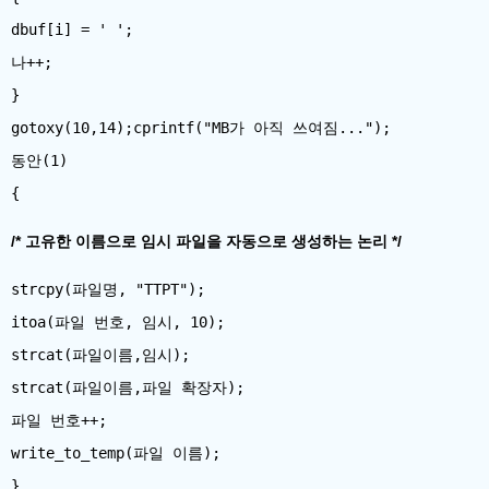
dbuf[i] = ' ';
나++;
}
gotoxy(10,14);cprintf("MB가 아직 쓰여짐...");
동안(1)
/* 고유한 이름으로 임시 파일을 자동으로 생성하는 논리 */
strcpy(파일명, "TTPT");
itoa(파일 번호, 임시, 10);
strcat(파일이름,임시);
strcat(파일이름,파일 확장자);
파일 번호++;
write_to_temp(파일 이름);
}