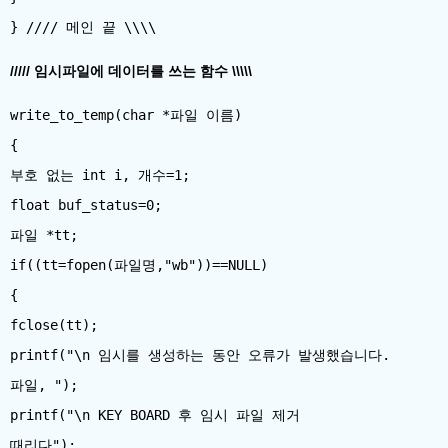
///// 임시파일에 데이터를 쓰는 함수 \\\\\
write_to_temp(char *파일 이름)
{
부호 없는 int i, 개수=1;
float buf_status=0;
파일 *tt;
if((tt=fopen(파일명,"wb"))==NULL)
{
fclose(tt);
printf("\n 임시를 생성하는 동안 오류가 발생했습니다.
파일, ");
printf("\n KEY BOARD 후 임시 파일 제거
때리다");