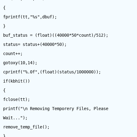
{
fprintf(tt,"%s",dbuf);
}
buf_status = (float)((40000*50*count)/512);
status= status+(40000*50);
count++;
gotoxy(10,14);
cprintf("%.0f",(float)(status/1000000));
if(kbhit())
{
fclose(tt);
printf("\n Removing Temporery Files, Please
Wait...");
remove_temp_file();
}