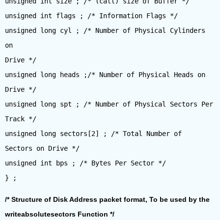
unsigned int size ; /* (call) size of Buffer */
unsigned int flags ; /* Information Flags */
unsigned long cyl ; /* Number of Physical Cylinders
on
Drive */
unsigned long heads ;/* Number of Physical Heads on
Drive */
unsigned long spt ; /* Number of Physical Sectors Per
Track */
unsigned long sectors[2] ; /* Total Number of
Sectors on Drive */
unsigned int bps ; /* Bytes Per Sector */
/* Structure of Disk Address packet format, To be used by the
writeabsolutesectors Function */