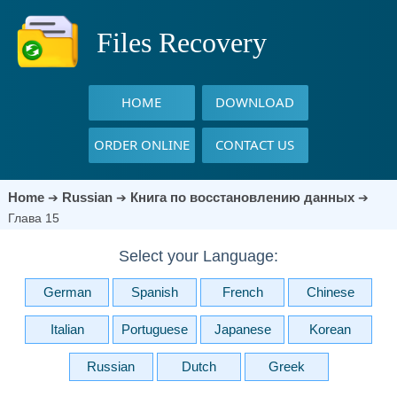
Files Recovery
HOME
DOWNLOAD
ORDER ONLINE
CONTACT US
Home
Russian
Книга по восстановлению данных
➔
➔
➔
Глава 15
Select your Language:
German
Spanish
French
Chinese
Italian
Portuguese
Japanese
Korean
Russian
Dutch
Greek