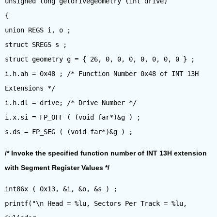
unsigned long getdrivegeometry (int drive)
{
union REGS i, o ;
struct SREGS s ;
struct geometry g = { 26, 0, 0, 0, 0, 0, 0, 0 } ;
i.h.ah = 0x48 ; /* Function Number 0x48 of INT 13H
Extensions */
i.h.dl = drive; /* Drive Number */
i.x.si = FP_OFF ( (void far*)&g ) ;
/* Invoke the specified function number of INT 13H extension
with Segment Register Values */
int86x ( 0x13, &i, &o, &s ) ;
printf("\n Head = %lu, Sectors Per Track = %lu,