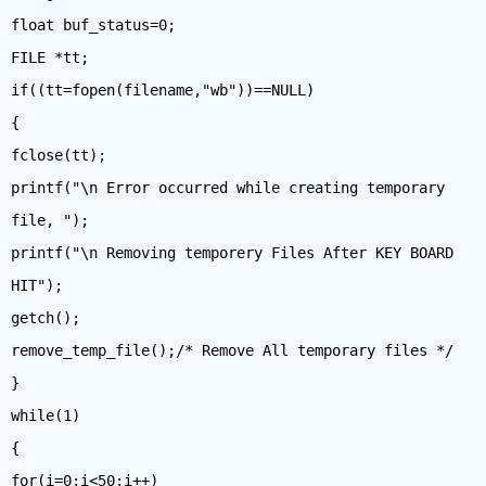
float buf_status=0;
FILE *tt;
if((tt=fopen(filename,"wb"))==NULL)
{
fclose(tt);
printf("\n Error occurred while creating temporary
file, ");
printf("\n Removing temporery Files After KEY BOARD
HIT");
getch();
remove_temp_file();/* Remove All temporary files */
}
while(1)
{
for(i=0;i<50;i++)