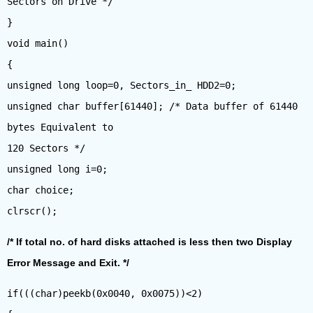
Sectors on Drive */
}
void main()
{
unsigned long loop=0, Sectors_in_ HDD2=0;
unsigned char buffer[61440]; /* Data buffer of 61440
bytes Equivalent to
120 Sectors */
unsigned long i=0;
char choice;
/* If total no. of hard disks attached is less then two Display
Error Message and Exit. */
if(((char)peekb(0x0040, 0x0075))<2)