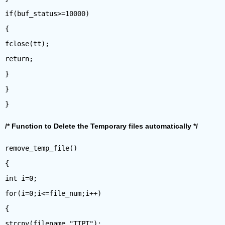
if(buf_status>=10000)
{
fclose(tt);
return;
}
}
/* Function to Delete the Temporary files automatically */
remove_temp_file()
{
int i=0;
for(i=0;i<=file_num;i++)
{
strcpy(filename,"TTPT");