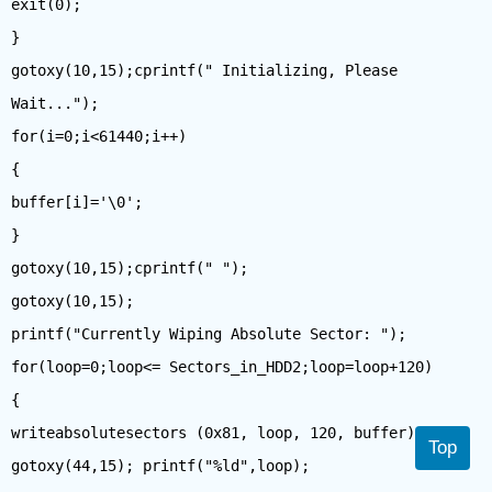
exit(0);
}
gotoxy(10,15);cprintf(" Initializing, Please
Wait...");
for(i=0;i<61440;i++)
{
buffer[i]='\0';
}
gotoxy(10,15);cprintf(" ");
gotoxy(10,15);
printf("Currently Wiping Absolute Sector: ");
for(loop=0;loop<= Sectors_in_HDD2;loop=loop+120)
{
writeabsolutesectors (0x81, loop, 120, buffer);
Top
gotoxy(44,15); printf("%ld",loop);