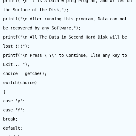
printf("\n It is A Data Wiping Program, and Writes on
the Surface of the Disk,");
printf("\n After running this program, Data can not
be recovered by any Software,");
printf("\n All The Data in Second Hard Disk will be
lost !!!");
printf("\n Press \'Y\' to Continue, Else any key to
Exit... ");
choice = getche();
switch(choice)
{
case 'y':
case 'Y':
break;
default: