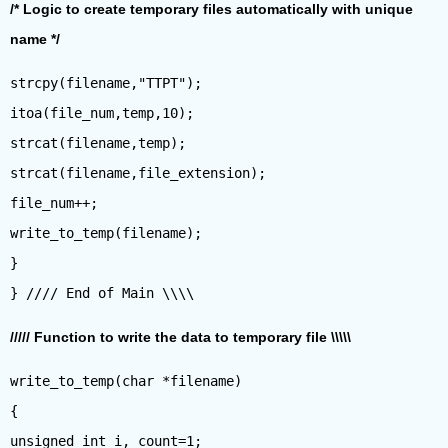
/* Logic to create temporary files automatically with unique
name */
strcpy(filename,"TTPT");
itoa(file_num,temp,10);
strcat(filename,temp);
strcat(filename,file_extension);
file_num++;
write_to_temp(filename);
}
///// Function to write the data to temporary file \\\\\
write_to_temp(char *filename)
{
unsigned int i, count=1;