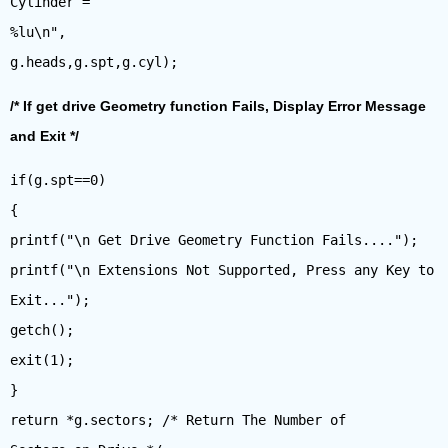
Cylinder =
%lu\n",
/* If get drive Geometry function Fails, Display Error Message
and Exit */
if(g.spt==0)
{
printf("\n Get Drive Geometry Function Fails....");
printf("\n Extensions Not Supported, Press any Key to
Exit...");
getch();
exit(1);
}
return *g.sectors; /* Return The Number of