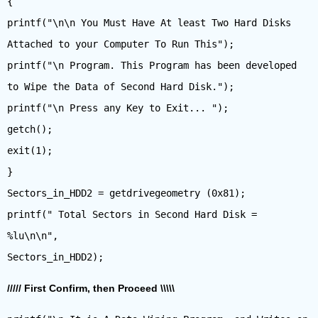
{
printf("\n\n You Must Have At least Two Hard Disks
Attached to your Computer To Run This");
printf("\n Program. This Program has been developed
to Wipe the Data of Second Hard Disk.");
printf("\n Press any Key to Exit... ");
getch();
exit(1);
}
Sectors_in_HDD2 = getdrivegeometry (0x81);
printf(" Total Sectors in Second Hard Disk =
%lu\n\n",
///// First Confirm, then Proceed \\\\\