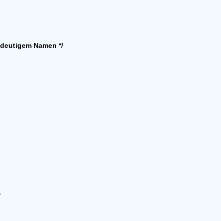
indeutigem Namen */
\