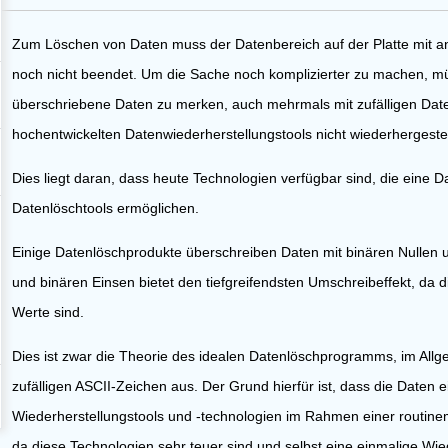
Zum Löschen von Daten muss der Datenbereich auf der Platte mit a
noch nicht beendet. Um die Sache noch komplizierter zu machen, mü
überschriebene Daten zu merken, auch mehrmals mit zufälligen Dat
hochentwickelten Datenwiederherstellungstools nicht wiederhergeste
Dies liegt daran, dass heute Technologien verfügbar sind, die eine 
Datenlöschtools ermöglichen.
Einige Datenlöschprodukte überschreiben Daten mit binären Nullen 
und binären Einsen bietet den tiefgreifendsten Umschreibeffekt, da
g
Werte sind.
Dies ist zwar die Theorie des idealen Datenlöschprogramms, im All
zufälligen ASCII-Zeichen aus. Der Grund hierfür ist, dass die Daten e
Wiederherstellungstools und -technologien im Rahmen einer routin
da diese Technologien sehr teuer sind und selbst eine einmalige Wied