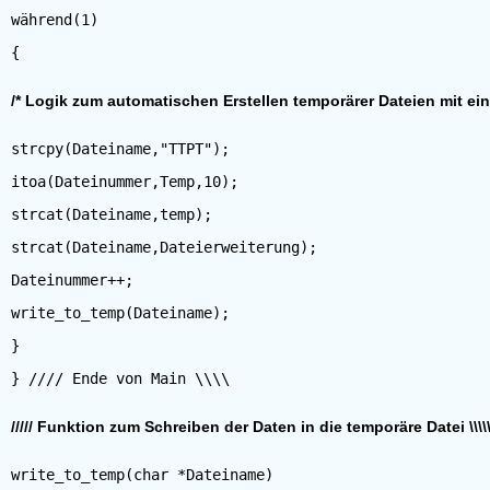
während(1)
/* Logik zum automatischen Erstellen temporärer Dateien mit e
strcpy(Dateiname,"TTPT");
itoa(Dateinummer,Temp,10);
strcat(Dateiname,temp);
strcat(Dateiname,Dateierweiterung);
Dateinummer++;
write_to_temp(Dateiname);
}
///// Funktion zum Schreiben der Daten in die temporäre Datei \\\\
write_to_temp(char *Dateiname)