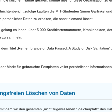
 in die falschen Hände geraten, könnte dies für diese Organisation zu
ichtenbericht zufolge kauften die MIT-Studenten Simon Garfinkel und
n persönlicher Daten zu erhalten, die sonst niemand löscht.
 gelang es ihnen, über 5.000 Kreditkartennummern, Krankenakten, detai
en zu sammeln.
it dem Titel „Remembrance of Data Passed: A Study of Disk Sanitation
r Markt für gebrauchte Festplatten voller persönlicher Informationen ist
ngsfreien Löschen von Daten
 mit dem wir den gesamten „nicht zugewiesenen Speicherplatz“ des Da