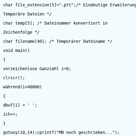
char file_extension[5]=".ptt";/* Eindeutige Erweiterun
Temporäre Dateien */
char temp[5]; /* Dateinummer konvertiert in
Zeichenfolge */
char filename[40]; /* Temporärer Dateiname */
void main()
{
vorzeichenlose Ganzzahl i=0;
clrscr();
während(i<40000)
{
dbuf[i] = ' ';
ich++;
}
gotoxy(10,14);cprintf("MB noch geschrieben...");