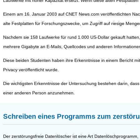
Laufwerke mit hoher Kapazität ersetzt. Wenn diese alten Festplatten
Einem am 16. Januar 2003 auf CNET News.com veröffentlichten Nachr
alte Festplatten für Forschungszwecke, um Zugriff auf riesige Menge
Nachdem sie 158 Laufwerke für rund 1.000 US-Dollar gekauft hatten,
mehrere Gigabyte an E-Mails, Quellcodes und anderen Information
Diese beiden Studenten haben ihre Erkenntnisse in einem Bericht m
Privacy veröffentlicht wurde.
Die wichtigsten Erkenntnisse der Untersuchung bestehen darin, dass de
einer anderen Person anzunehmen.
Schreiben eines Programms zum zerstöru
Der zerstörungsfreie Datenlöscher ist eine Art Datenlöschprogramm,