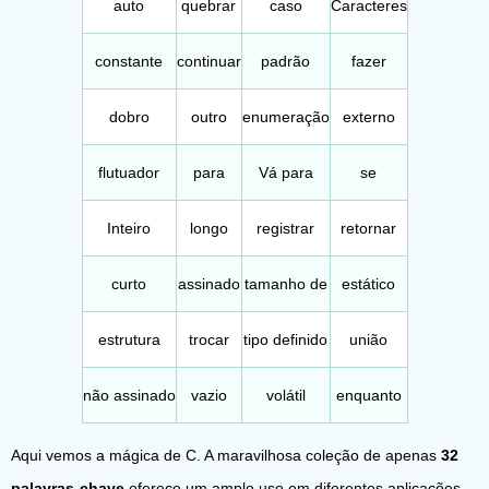
auto
quebrar
caso
Caracteres
constante
continuar
padrão
fazer
dobro
outro
enumeração
externo
flutuador
para
Vá para
se
Inteiro
longo
registrar
retornar
curto
assinado
tamanho de
estático
estrutura
trocar
tipo definido
união
não assinado
vazio
volátil
enquanto
Aqui vemos a mágica de C. A maravilhosa coleção de apenas
32
palavras-chave
oferece um amplo uso em diferentes aplicações.