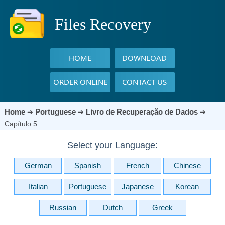
Files Recovery
HOME
DOWNLOAD
ORDER ONLINE
CONTACT US
Home
Portuguese
Livro de Recuperação de Dados
➔
➔
➔
Capítulo 5
Select your Language:
German
Spanish
French
Chinese
Italian
Portuguese
Japanese
Korean
Russian
Dutch
Greek