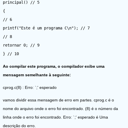
principal() // 5
{
// 6
printf("Este é um programa C\n"); // 7
// 8
retornar 0; // 9
} // 10
Ao compilar este programa, o compilador exibe uma
mensagem semelhante à seguinte:
cprog.c(8) : Erro: `;' esperado
vamos dividir essa mensagem de erro em partes. cprog.c é o
nome do arquivo onde o erro foi encontrado. (8) é o número da
linha onde o erro foi encontrado. Erro: `;' esperado é Uma
descrição do erro.