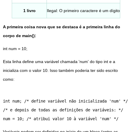
1 livro
Ilegal: O primeiro caractere é um dígito
A primeira coisa nova que se destaca é a primeira linha do
corpo de main():
int num = 10;
Esta linha define uma variável chamada 'num' do tipo int e a
inicializa com o valor 10. Isso também poderia ter sido escrito
como:
int num; /* define variável não inicializada 'num' */
/* e depois de todas as definições de variáveis: */
num = 10; /* atribui valor 10 à variável 'num' */
Variáveis ​​podem ser definidas no início de um bloco (entre as