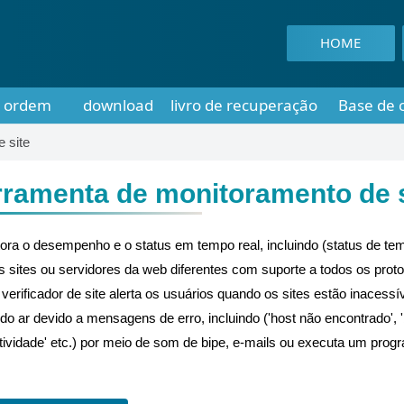
HOME
ordem
download
livro de recuperação
Base de 
 site
rramenta de monitoramento de s
ora o desempenho e o status em tempo real, incluindo (status de tem
os sites ou servidores da web diferentes com suporte a todos os prot
rificador de site alerta os usuários quando os sites estão inacessív
o ar devido a mensagens de erro, incluindo ('host não encontrado', '
ctividade' etc.) por meio de som de bipe, e-mails ou executa um prog