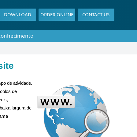
DOWNLOAD
ORDER ONLINE
CONTACT US
conhecimento
ite
po de atividade,
ocolos de
eis,
baixa largura de
rama