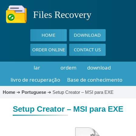
Files Recovery
HOME
DOWNLOAD
ORDER ONLINE
CONTACT US
lar
ordem
download
livro de recuperação
Base de conhecimento
Home
➔
Portuguese
➔
Setup Creator – MSI para EXE
Setup Creator – MSI para EXE