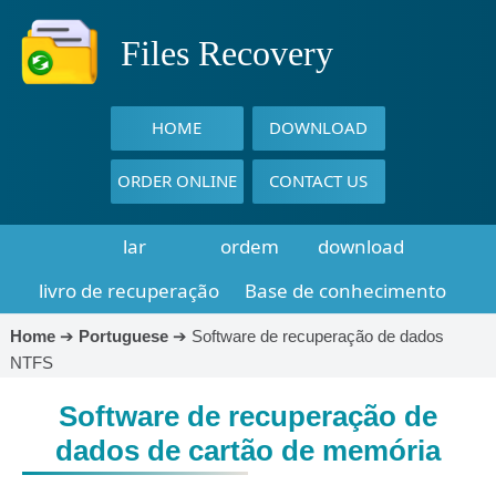
Files Recovery
HOME
DOWNLOAD
ORDER ONLINE
CONTACT US
lar
ordem
download
livro de recuperação
Base de conhecimento
Home
➔
Portuguese
➔
Software de recuperação de dados
NTFS
Software de recuperação de
dados de cartão de memória