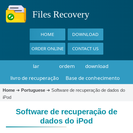
Files Recovery
HOME
DOWNLOAD
ORDER ONLINE
CONTACT US
lar
ordem
download
livro de recuperação
Base de conhecimento
Home
➔
Portuguese
➔
Software de recuperação de dados do
iPod
Software de recuperação de
dados do iPod