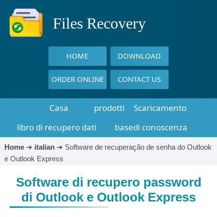
Files Recovery
HOME
DOWNLOAD
ORDER ONLINE
CONTACT US
Casa
prodotti
Scaricamento
libro di recupero dati
basedi conoscenza
Home
➔
italian
➔
Software de recuperação de senha do Outlook
e Outlook Express
Software di recupero password
di Outlook e Outlook Express