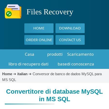
Files Recovery
HOME
DOWNLOAD
ORDER ONLINE
CONTACT US
Casa
prodotti
Scaricamento
libro di recupero dati
basedi conoscenza
Home
➔
italian
➔
Conversor de banco de dados MySQL para
MS SQL
Convertitore di database MySQL
in MS SQL